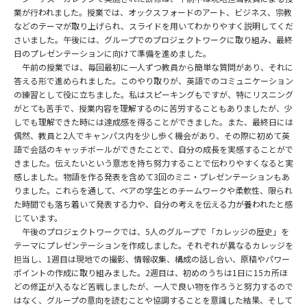
業が行われました。授業では、オックスフォードのアート、ビジネス、宗教
などのテーマが取り上げられ、スライドを用いてわかりやすく説明してくだ
さいました。午後には、グループでのプロジェクトワークに取り組み、最終
日のプレゼンテーションに向けて準備を進めました。
午前の授業では、毎回最初に一人ずつ教員から簡単な質問があり、それに
答える形で進められました。このやり取りが、英語でのコミュニケーション
の練習として役に立ちました。私はスピーキングもですが、特にリスニング
がとても苦手で、授業内容を理解するのに苦労することもありましたが、少
しでも理解できた時には達成感を得ることができました。また、最終日には
偶然、教員と2人でキャンパス内を少し歩く機会があり、その際に初めて英
語で会話のキャッチボールができたことで、自分の成長を実感することがで
きました。伝えたいという意志を持ち努力することで伝わりやすくなると実
感しました。物語を作る発表を含めて3回のミニ・プレゼンテーションもあ
りました。これらを通して、ペアの学生とのチームワークや柔軟性、限られ
た時間でも落ち着いて発表する力や、自分の考えを伝える力が養われたと感
じています。
午後のプロジェクトワークでは、5人のグループで「カレッジの歴史」を
テーマにプレゼンテーションを作成しました。それぞれが異なるカレッジを
担当し、1週目は現地での撮影、情報収集、構成の話し合い、原稿やパワー
ポイントの作成に取り組みました。2週目は、初めのうちは1日に15カ所ほ
どの修正が入るなど苦戦しましたが、一人で良い物を作ろうと努力するので
はなく、グループの意向を読むことや協調することを意識した結果、そして