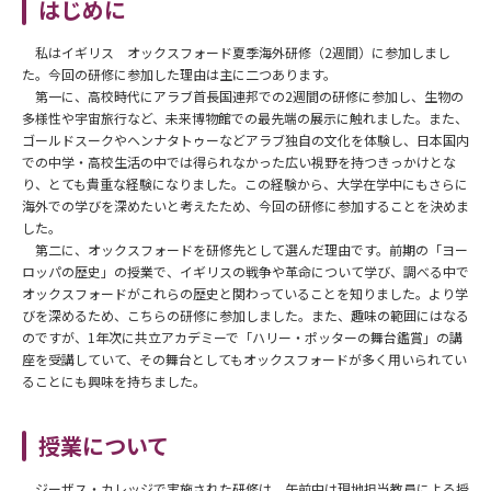
はじめに
私はイギリス オックスフォード夏季海外研修（2週間）に参加しまし
た。今回の研修に参加した理由は主に二つあります。
第一に、高校時代にアラブ首長国連邦での2週間の研修に参加し、生物の
多様性や宇宙旅行など、未来博物館での最先端の展示に触れました。また、
ゴールドスークやヘンナタトゥーなどアラブ独自の文化を体験し、日本国内
での中学・高校生活の中では得られなかった広い視野を持つきっかけとな
り、とても貴重な経験になりました。この経験から、大学在学中にもさらに
海外での学びを深めたいと考えたため、今回の研修に参加することを決めま
した。
第二に、オックスフォードを研修先として選んだ理由です。前期の「ヨー
ロッパの歴史」の授業で、イギリスの戦争や革命について学び、調べる中で
オックスフォードがこれらの歴史と関わっていることを知りました。より学
びを深めるため、こちらの研修に参加しました。また、趣味の範囲にはなる
のですが、1年次に共立アカデミーで「ハリー・ポッターの舞台鑑賞」の講
座を受講していて、その舞台としてもオックスフォードが多く用いられてい
ることにも興味を持ちました。
授業について
ジーザス・カレッジで実施された研修は、午前中は現地担当教員による授