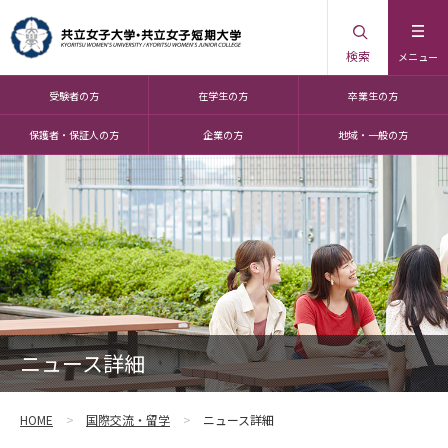
検索
メニュー
受験者の方
在学生の方
卒業生の方
保護者・保証人の方
企業の方
地域・一般の方
ニュース詳細
HOME
国際交流・留学
ニュース詳細