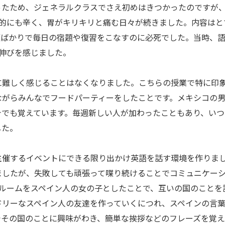
ため、ジェネラルクラスでさえ初めはきつかったのですが、レ
精神的にも辛く、胃がキリキリと痛む日々が続きました。内容は
題ばかりで毎日の宿題や復習をこなすのに必死でした。当時、
伸びを感じました。
難しく感じることはなくなりました。こちらの授業で特に印象
ながらみんなでフードパーティーをしたことです。メキシコの
今でも覚えています。毎週新しい人が加わったこともあり、いつ
した。
催するイベントにできる限り出かけ英語を話す環境を作りまし
ましたが、失敗しても頑張って喋り続けることでコミュニケー
アルームをスペイン人の女の子としたことで、互いの国のことを
ドリーなスペイン人の友達を作っていくにつれ、スペインの言
でその国のことに興味がわき、簡単な挨拶などのフレーズを覚