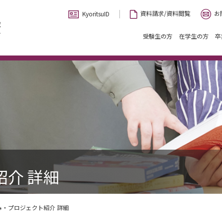
お
資料請求/資料閲覧
KyoritsuID
受験生の方
在学生の方
卒
介 詳細
み・プロジェクト紹介 詳細