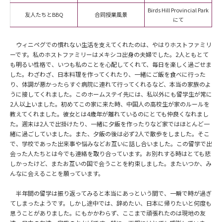
Birds Hill Provincial Park
友人たちと
BBQ
合同授業風景
にて
ウィニペグでの慣れない生活を支えてくれたのは、やはりホストファミリ
ーです。私のホストファミリーはメキシコ出身の夫婦でした。2人ともとて
も明るい性格で、いつも私のことを心配してくれて、毎日を楽しく過ごせま
した。わざわざ、日本料理を作ってくれたり、一緒にご飯を食べに行った
り、体調が悪かったらすぐ病院に連れて行ってくれるなど、本当の家族のよ
うに接してくれました。このホームステイ先には、私以外にも留学生が常に
2人以上いました。初めてこの家に来た時、中国人の高校生が家のルールを
教えてくれました。彼女とは4歳年が離れているのにとても仲良くなれまし
た。週末は2人で出掛けたり、一緒に夕飯を作ったりなど家ではほとんど一
緒に過ごしていました。また、夕飯の後は必ず2人で散歩をしました。そこ
で、学校であった出来事や悩みなどお互いに話し合いました。この留学で出
会った人たちとは今でも連絡を取り合っています。お別れする時はとても悲
しかったけど、またお互いの国で会うことを約束しました。またいつか、み
んなに会えることを願っています。
半年間の留学は振り返ってみると本当にあっという間で、一瞬で時が過ぎ
てしまったようです。しかし途中では、辞めたい、日本に帰りたいと何度も
思うことがありました。にもかかわらず、ここまで頑張れたのは現地の友