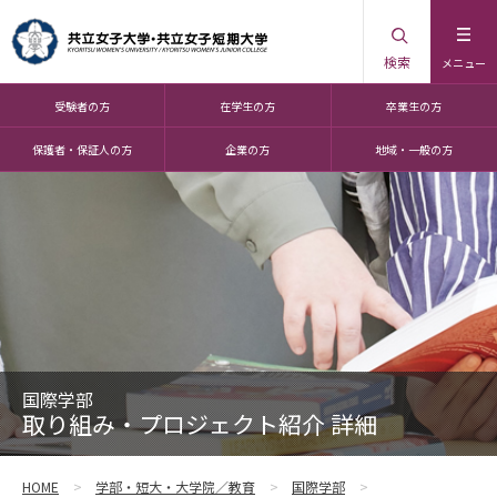
検索
メニュー
受験者の方
在学生の方
卒業生の方
保護者・保証人の方
企業の方
地域・一般の方
国際学部
取り組み・プロジェクト紹介 詳細
HOME
学部・短大・大学院／教育
国際学部