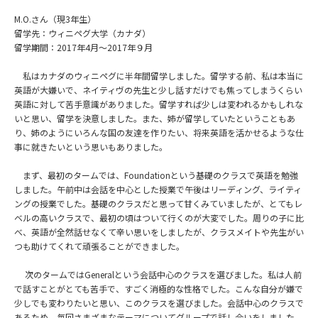
M.O.さん（現3年生）
留学先：ウィニペグ大学（カナダ）
留学期間：2017年4月～2017年９月
私はカナダのウィニペグに半年間留学しました。留学する前、私は本当に
英語が大嫌いで、ネイティヴの先生と少し話すだけでも焦ってしまうくらい
英語に対して苦手意識がありました。留学すれば少しは変われるかもしれな
いと思い、留学を決意しました。また、姉が留学していたということもあ
り、姉のようにいろんな国の友達を作りたい、将来英語を活かせるような仕
事に就きたいという思いもありました。
まず、最初のタームでは、Foundationという基礎のクラスで英語を勉強
しました。午前中は会話を中心とした授業で午後はリーディング、ライティ
ングの授業でした。基礎のクラスだと思って甘くみていましたが、とてもレ
ベルの高いクラスで、最初の頃はついて行くのが大変でした。周りの子に比
べ、英語が全然話せなくて辛い思いをしましたが、クラスメイトや先生がい
つも助けてくれて頑張ることができました。
次のタームではGeneralという会話中心のクラスを選びました。私は人前
で話すことがとても苦手で、すごく消極的な性格でした。こんな自分が嫌で
少しでも変わりたいと思い、このクラスを選びました。会話中心のクラスで
あるため、毎回さまざまなテーマについてグループで話し合いをしました。