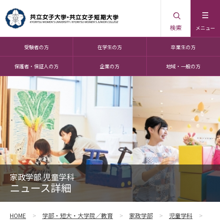
検索
メニュー
受験者の方
在学生の方
卒業生の方
保護者・保証人の方
企業の方
地域・一般の方
家政学部 児童学科
ニュース詳細
HOME
学部・短大・大学院／教育
家政学部
児童学科