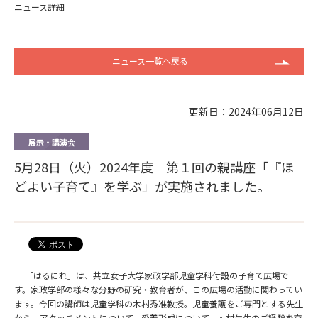
ニュース詳細
ニュース一覧へ戻る
更新日：2024年06月12日
展示・講演会
5月28日（火）2024年度 第１回の親講座「『ほ
どよい子育て』を学ぶ」が実施されました。
「はるにれ」は、共立女子大学家政学部児童学科付設の子育て広場で
す。家政学部の様々な分野の研究・教育者が、この広場の活動に関わってい
ます。今回の講師は児童学科の木村秀准教授。児童養護をご専門とする先生
から，アタッチメントについて，愛着形成について，木村先生のご経験を交