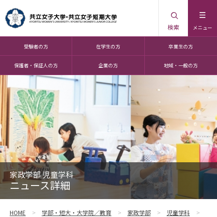
検索
メニュー
受験者の方
在学生の方
卒業生の方
保護者・保証人の方
企業の方
地域・一般の方
家政学部 児童学科
ニュース詳細
HOME
学部・短大・大学院／教育
家政学部
児童学科