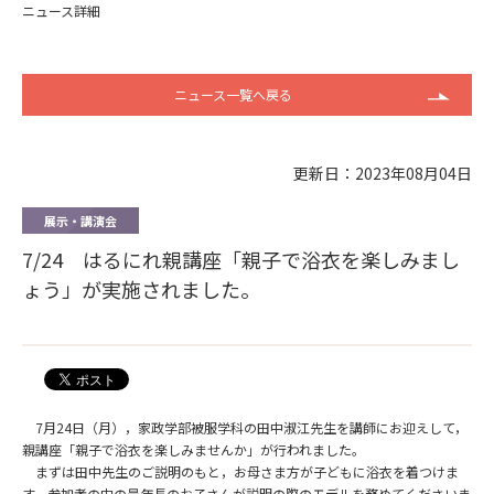
ニュース詳細
ニュース一覧へ戻る
更新日：2023年08月04日
展示・講演会
7/24 はるにれ親講座「親子で浴衣を楽しみまし
ょう」が実施されました。
7月24日（月），家政学部被服学科の田中淑江先生を講師にお迎えして，
親講座「親子で浴衣を楽しみませんか」が行われました。
まずは田中先生のご説明のもと，お母さま方が子どもに浴衣を着つけま
す。参加者の中の最年長のお子さんが説明の際のモデルを務めてくださいま