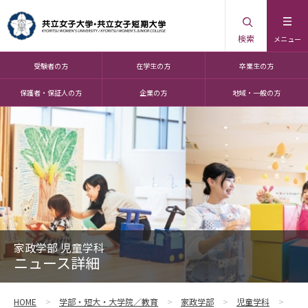
検索
メニュー
受験者の方
在学生の方
卒業生の方
保護者・保証人の方
企業の方
地域・一般の方
家政学部 児童学科
ニュース詳細
HOME
学部・短大・大学院／教育
家政学部
児童学科