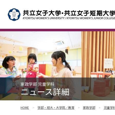
家政学部 児童学科
ニュース詳細
HOME
学部・短大・大学院／教育
家政学部
児童学