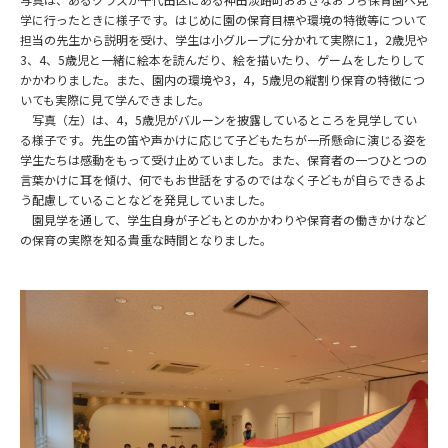
学に行ったときに様子です。はじめに園の保育目標や環境の特徴等について
担当の先生から説明を受け、学生は小グループに分かれて実際に1，2歳児や
3、4、5歳児と一緒に絵本を読んだり、絵を描いたり、ゲームをしたりして
かかわりました。また、園内の環境や3，4，5歳児の縦割り保育の特徴につ
いても実際に見て学んできました。
写真（左）は、4，5歳児がバルーンを披露しているところを見学してい
る様子です。先生の笛や声かけに応じて子どもたちが一所懸命に演じる姿を
学生たちは感動をもって受け止めていました。また、保育者の一つひとつの
言葉かけに耳を傾け、何でもお世話をするのではなく子どもが自らできるよ
う配慮していることなどを発見していました。
園見学を通して、学生自身が子どもとのかかわりや保育者の働きかけなど
の保育の実際を知る貴重な時間となりました。