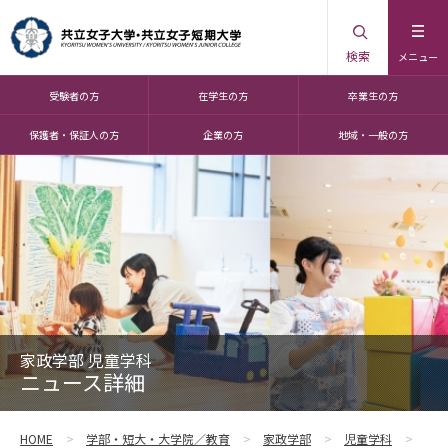
検索
メニュー
受験者の方
在学生の方
卒業生の方
保護者・保証人の方
企業の方
地域・一般の方
家政学部 児童学科
ニュース詳細
HOME
学部・短大・大学院／教育
家政学部
児童学科