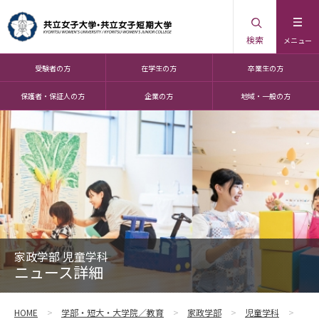
検索
メニュー
受験者の方
在学生の方
卒業生の方
保護者・保証人の方
企業の方
地域・一般の方
家政学部 児童学科
ニュース詳細
HOME
学部・短大・大学院／教育
家政学部
児童学科