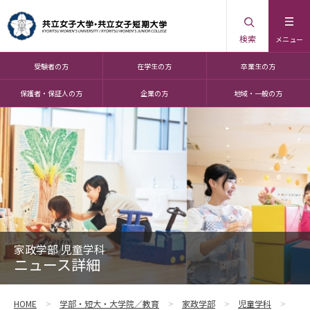
検索
メニュー
受験者の方
在学生の方
卒業生の方
保護者・保証人の方
企業の方
地域・一般の方
家政学部 児童学科
ニュース詳細
HOME
学部・短大・大学院／教育
家政学部
児童学科