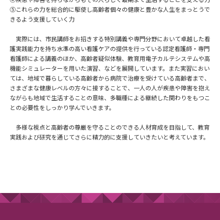
⑤これらの力を総合的に駆使し高齢者個々の健康と豊かな人生をまっとうで
きるよう支援していく力
実際には、市民講師をお招きする特別講義や専門分野において卓越した看
護実践能力を持ち水準の高い看護ケアの提供を行っている認定看護師・専門
看護師による講義のほか、高齢者疑似体験、教育用電子カルテシステムや高
機能シミュレーターを用いた演習、などを展開しています。また実習におい
ては、地域で暮らしている高齢者から病院で治療を受けている高齢者まで、
さまざまな健康レベルの方々に接することで、一人の人が疾患や障害を抱え
ながらも地域で生活することの意味、多職種による継続した関わりをもつこ
との必要性をしっかり学んでいきます。
多様な視点と高齢者の尊厳を守ることのできる人材育成を目指して、教育
実践および研究を通じてさらに精力的に支援していきたいと考えています。