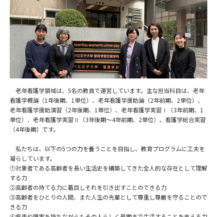
老年看護学領域は、5名の教員で運営しています。主な担当科目は、老年
看護学概論（1年後期、1単位）、老年看護学援助論（2年前期、2単位）、
老年看護学援助演習（2年後期、1単位）、老年看護学実習Ⅰ（3年前期、1
単位）、老年看護学実習Ⅱ（3年後期～4年前期、2単位）、看護学総合実習
（4年後期）です。
私たちは、以下の5つの力を養うことを目指し、教育プログラムに工夫を
凝らしています。
①対象者である高齢者を長い生活史を構築してきた全人的な存在として理解
する力
②高齢者の持てる力に着目しそれを引き出すことのできる力
③高齢者をひとりの人間、また人生の先輩として尊重し尊厳を守ることので
きる力
④疾患や障害を持ちながらもその人らしく最期まで生活することを支える力