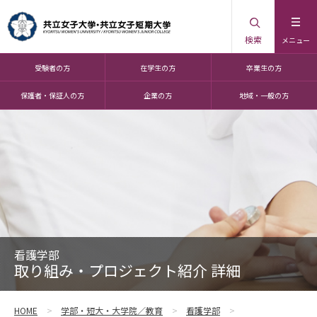
検索
メニュー
受験者の方
在学生の方
卒業生の方
保護者・保証人の方
企業の方
地域・一般の方
看護学部
取り組み・プロジェクト紹介 詳細
HOME
学部・短大・大学院／教育
看護学部