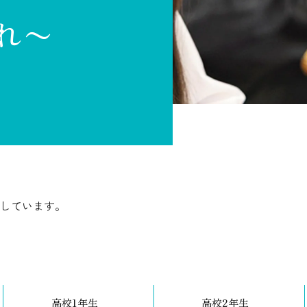
れ〜
しています。
高校1年生
高校2年生