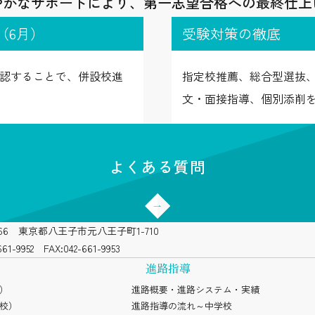
やかなサポートにより、第一志望合格への最終仕上
（6月）
受験対策の徹底
認することで、併設校進
指定校推薦、総合型選抜
文・面接指導、個別添削
よくある質問
8666 東京都八王子市元八王子町1-710
661-9952
FAX:042-661-9953
進路指導
）
進路概要・進路システム・実績
校）
進路指導の流れ～中学校