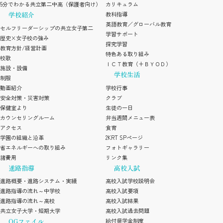
5分でわかる共立第二中高（保護者向け）
カリキュラム
学校紹介
教科指導
英語教育／グローバル教育
セルフリーダーシップの共立女子第二
学習サポート
歴史×女子校の強み
探究学習
教育方針/経営計画
特色ある取り組み
校歌
ＩＣＴ教育（+ＢＹＯＤ）
施設・設備
学校生活
制服
動画紹介
学校行事
安全対策・災害対策
クラブ
保健室より
生徒の一日
カウンセリングルーム
弁当週間メニュー表
アクセス
食育
学園の組織と沿革
2KRT SPページ
省エネルギーへの取り組み
フォトギャラリー
諸費用
リンク集
進路指導
高校入試
進路概要・進路システム・実績
高校入試学校説明会
進路指導の流れ～中学校
高校入試要項
進路指導の流れ～高校
高校入試結果
共立女子大学・短期大学
高校入試過去問題
OGファイル
給付奨学金制度