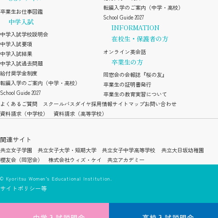
転編入学のご案内（中学・高校）
卒業生お仕事図鑑
School Guide 2027
中学入試
INFORMATION
中学入試学校説明会
在校生・保護者の方
中学入試要項
オンライン英会話
中学入試結果
卒業生の方
中学入試過去問題
給付奨学金制度
同窓会の会報誌『桜の友』
転編入学のご案内（中学・高校）
卒業生の証明書発行
School Guide 2027
卒業生の教育実習について
よくあるご質問
スクールバスダイヤ
採用情報
サイトマップ
お問い合わせ
資料請求（中学校）
資料請求（高等学校）
関連サイト
共立女子学園
共立女子大学・短期大学
共立女子中学高等学校
共立大日坂幼稚園
櫻友会（同窓会）
株式会社ウィズ・ケイ
共立アカデミー
© Kyoritsu Women’s Educational Institution.
サイトポリシー等
中学入試説明会
高校入試説明会