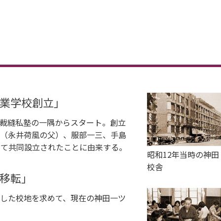
職業学校創立」
裁縫私塾の一隅からスタート。創立
（永井荷風の父）、服部一三、手島
って共同設立されたことに由来する。
昭和12年当時の神田
校舎
へ移転」
した校地を求めて、現在の神田一ツ