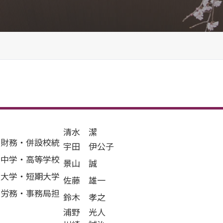
清水 潔
（財務・併設校統
宇田 伊公子
（中学・高等学校
景山 誠
（大学・短期大学
佐藤 雄一
（労務・事務局担
鈴木 孝之
浦野 光人