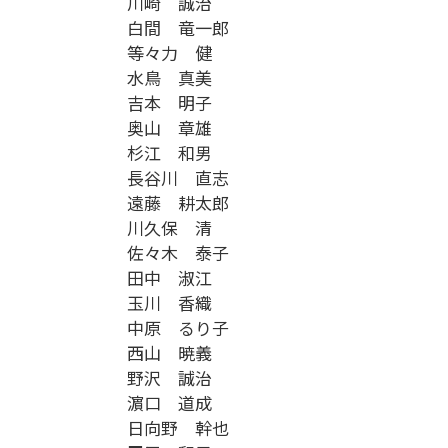
川崎 誠治
白間 竜一郎
等々力 健
水鳥 真美
吉本 明子
奥山 章雄
杉江 和男
長谷川 直志
遠藤 耕太郎
川久保 清
佐々木 泰子
田中 淑江
玉川 香織
中原 るり子
西山 暁義
野沢 誠治
濵口 道成
日向野 幹也