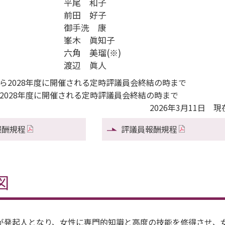
平尾 和子
前田 好子
御手洗 康
峯木 眞知子
六角 美瑠(※)
渡辺 眞人
から2028年度に開催される定時評議員会終結の時まで
ら2028年度に開催される定時評議員会終結の時まで
2026年3月11日 現
報酬規程
評議員報酬規程
図
4人が発起人となり、女性に専門的知識と高度の技能を修得させ、