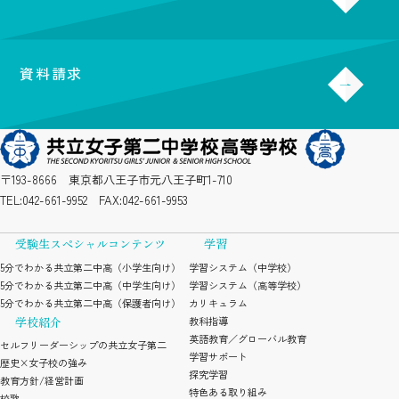
資料請求
〒193-8666 東京都八王子市元八王子町1-710
TEL:
042-661-9952
FAX:042-661-9953
受験生スペシャルコンテンツ
学習
5分でわかる共立第二中高（小学生向け）
学習システム（中学校）
5分でわかる共立第二中高（中学生向け）
学習システム（高等学校）
5分でわかる共立第二中高（保護者向け）
カリキュラム
学校紹介
教科指導
英語教育／グローバル教育
セルフリーダーシップの共立女子第二
学習サポート
歴史×女子校の強み
探究学習
教育方針/経営計画
特色ある取り組み
校歌