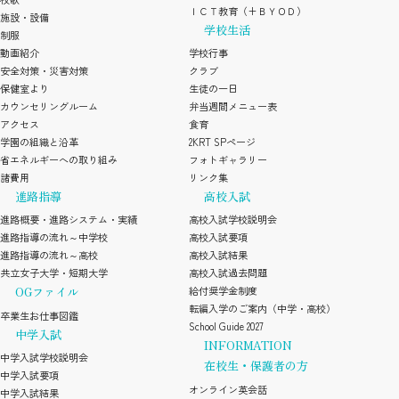
ＩＣＴ教育（+ＢＹＯＤ）
施設・設備
学校生活
制服
動画紹介
学校行事
安全対策・災害対策
クラブ
保健室より
生徒の一日
カウンセリングルーム
弁当週間メニュー表
アクセス
食育
学園の組織と沿革
2KRT SPページ
省エネルギーへの取り組み
フォトギャラリー
諸費用
リンク集
進路指導
高校入試
進路概要・進路システム・実績
高校入試学校説明会
進路指導の流れ～中学校
高校入試要項
進路指導の流れ～高校
高校入試結果
共立女子大学・短期大学
高校入試過去問題
OGファイル
給付奨学金制度
転編入学のご案内（中学・高校）
卒業生お仕事図鑑
School Guide 2027
中学入試
INFORMATION
中学入試学校説明会
在校生・保護者の方
中学入試要項
オンライン英会話
中学入試結果