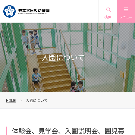
検索
メニュー
入園について
HOME
入園について
体験会、見学会、入園説明会、園児募