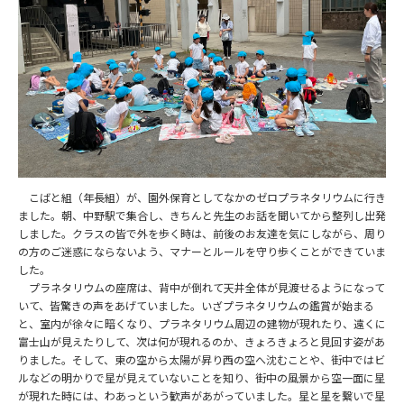
こばと組（年長組）が、園外保育としてなかのゼロプラネタリウムに行き
ました。朝、中野駅で集合し、きちんと先生のお話を聞いてから整列し出発
しました。クラスの皆で外を歩く時は、前後のお友達を気にしながら、周り
の方のご迷惑にならないよう、マナーとルールを守り歩くことができていま
した。
プラネタリウムの座席は、背中が倒れて天井全体が見渡せるようになって
いて、皆驚きの声をあげていました。いざプラネタリウムの鑑賞が始まる
と、室内が徐々に暗くなり、プラネタリウム周辺の建物が現れたり、遠くに
富士山が見えたりして、次は何が現れるのか、きょろきょろと見回す姿があ
りました。そして、東の空から太陽が昇り西の空へ沈むことや、街中ではビ
ルなどの明かりで星が見えていないことを知り、街中の風景から空一面に星
が現れた時には、わあっという歓声があがっていました。星と星を繋いで星