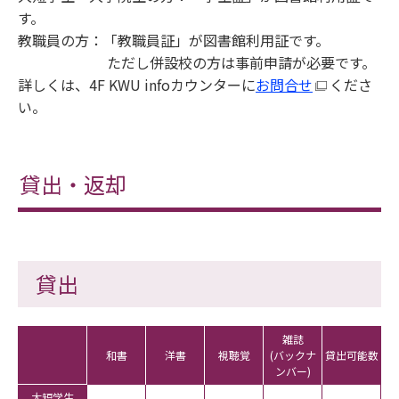
す。
教職員の方：「教職員証」が図書館利用証です。
ただし併設校の方は事前申請が必要です。
詳しくは、4F KWU infoカウンターに
お問合せ
くださ
い。
貸出・返却
貸出
雑誌
和書
洋書
視聴覚
(バックナ
貸出可能数
ンバー)
大短学生