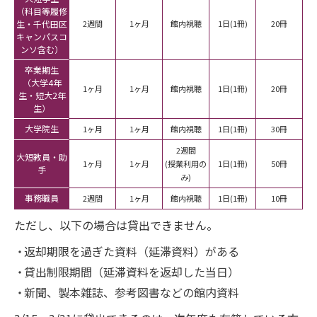
（科目等履修
生・千代田区
2週間
1ヶ月
館内視聴
1日(1冊)
20冊
キャンパスコ
ンソ含む）
卒業期生
（大学4年
1ヶ月
1ヶ月
館内視聴
1日(1冊)
20冊
生・短大2年
生）
大学院生
1ヶ月
1ヶ月
館内視聴
1日(1冊)
30冊
2週間
大短教員・助
1ヶ月
1ヶ月
(授業利用の
1日(1冊)
50冊
手
み)
事務職員
2週間
1ヶ月
館内視聴
1日(1冊)
10冊
ただし、以下の場合は貸出できません。
返却期限を過ぎた資料（延滞資料）がある
貸出制限期間（延滞資料を返却した当日）
新聞、製本雑誌、参考図書などの館内資料