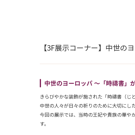
【3F展示コーナー】中世の
中世のヨーロッパ 〜「時禱書」
きらびやかな装飾が施された「時禱書（じ
中世の人々が日々の祈りのために大切にし
今回の展示では、当時の王妃や貴族の華や
す。