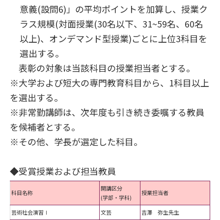
意義(設問6)」の平均ポイントを加算し、授業ク
ラス規模(対面授業(30名以下、31~59名、60名
以上)、オンデマンド型授業)ごとに上位3科目を
選出する。
表彰の対象は当該科目の授業担当者とする。
※大学および短大の専門教育科目から、1科目以上
を選出する。
※非常勤講師は、次年度も引き続き委嘱する教員
を候補者とする。
※その他、学長が選定した科目。
◆受賞授業および担当教員
開講区分
科目名称
授業担当者
(学部・学科)
芸術社会演習Ⅰ
文芸
吉澤 弥生先生