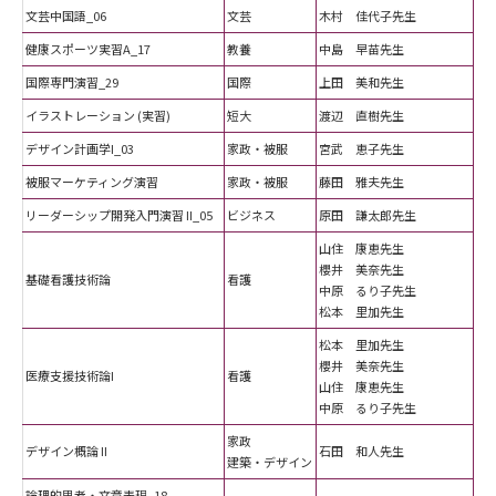
文芸中国語_06
文芸
木村 佳代子先生
健康スポーツ実習A_17
教養
中島 早苗先生
国際専門演習_29
国際
上田 美和先生
イラストレーション (実習)
短大
渡辺 直樹先生
デザイン計画学I_03
家政・被服
宮武 恵子先生
被服マーケティング演習
家政・被服
藤田 雅夫先生
リーダーシップ開発入門演習 II_05
ビジネス
原田 謙太郎先生
山住 康恵先生
櫻井 美奈先生
基礎看護技術論
看護
中原 るり子先生
松本 里加先生
松本 里加先生
櫻井 美奈先生
医療支援技術論I
看護
山住 康恵先生
中原 るり子先生
家政
デザイン概論 II
石田 和人先生
建築・デザイン
論理的思考・文章表現_18