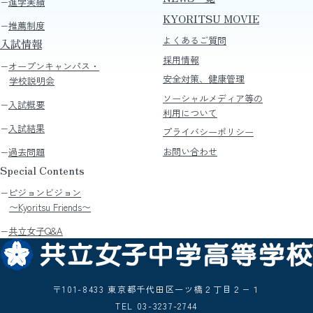
進学実績
KYORITSU MOVIE
推薦制度
よくあるご質問
入試情報
採用情報
オープンキャンパス・
安全対策、健康管理
学校説明会
ソーシャルメディア等の
入試概要
利用について
入試結果
プライバシーポリシー
お問い合わせ
過去問題
Special Contents
ピジョンビジョン
〜Kyoritsu Friends〜
共立女子Q&A
〒101-8433 東京都千代田区一ツ橋２丁目２−１
TEL 03-3237-2744