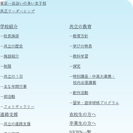
東京一出会いの多い女子校
共立リーダーシップ
学校紹介
共立の教育
校長挨拶
教育方針
共立の歴史
学びの特長
施設紹介
教科学習
制服
探究
共立の１日
特別講座・中高大連携・
校内出張講義
主な年間行事
創作活動
部活動
留学・語学研修プログラム
フォトギャラリー
進路支援
在校生の方へ
卒業生の方へ
共立の進路支援
NEWS一覧