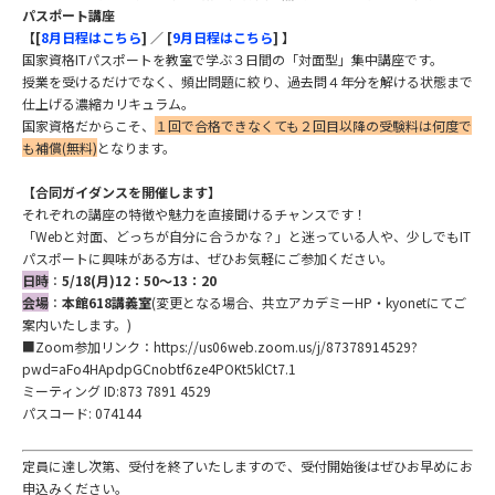
パスポート講座
【[
8月日程はこちら
] ／ [
9月日程はこちら
] 】
国家資格ITパスポートを教室で学ぶ３日間の「対面型」集中講座です。
授業を受けるだけでなく、頻出問題に絞り、過去問４年分を解ける状態まで
仕上げる濃縮カリキュラム。
国家資格だからこそ、
１回で合格できなくても２回目以降の受験料は何度で
も補償(無料)
となります。
【合同ガイダンスを開催します】
それぞれの講座の特徴や魅力を直接聞けるチャンスです！
「Webと対面、どっちが自分に合うかな？」と迷っている人や、少しでもIT
パスポートに興味がある方は、ぜひお気軽にご参加ください。
日時
：
5/18(月)12：50～13：20
会場
：
本館618講義室
(変更となる場合、共立アカデミーHP・kyonetにてご
案内いたします。)
■Zoom参加リンク：https://us06web.zoom.us/j/87378914529?
pwd=aFo4HApdpGCnobtf6ze4POKt5klCt7.1
ミーティング ID:873 7891 4529
パスコード: 074144
定員に達し次第、受付を終了いたしますので、受付開始後はぜひお早めにお
申込みください。