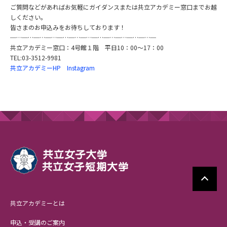
ご質問などがあればお気軽にガイダンスまたは共立アカデミー窓口までお越
しください。
皆さまのお申込みをお待ちしております！
─…─…─…─…─…─…─…─…─…─…─…─…─
共立アカデミー窓口：4号館１階 平日10：00～17：00
TEL:03-3512-9981
共立アカデミーHP
Instagram
共立アカデミーとは
申込・受講のご案内