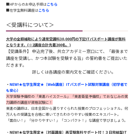
■HPからのお申込手順は
こちら
■在学生無料講座は
こちら
＜受講料について＞
大学の全額補助により通常受講料30,000円の下記ITパスポート講座が無料
となります。
(※2講座合計先着200名。)
【受講条件】
申込完了後、共立アカデミー窓口にて、
「最後まで
講座を受講し、かつ本試験を受験する旨」の誓約書
をご提出いた
だきます。
詳しくは各講座の案内文をご確認ください。
・
NEW!★在学生限定★〔Web講座〕ITパスポート試験対策講座（初学者で
も安心）
大学受験予備校の「東進ハイスクール」「東進衛星予備校」でおなじみの実
力講師の講座が資格試験に！
東進の講師は、日本全国から選りすぐられた授業のプロフェッショナル。何
万人もの受講生を合格に導いてきたわかりやすい授業のエキスパート。
「面白い！」「分かりやすい！」「コンパクト！」な講座で学びましょう。
・
NEW!★在学生限定★〔対面講座〕再受験無料サポート付！３日完結型IT