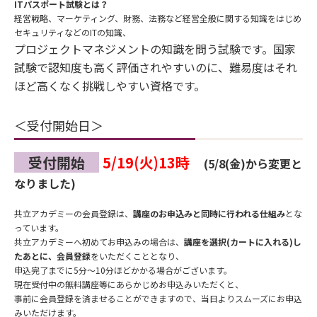
ITパスポート試験とは？
経営戦略、マーケティング、財務、
法務など経営全般に関する知識をはじめ
セキュリティなどのITの知識、
プロジェクトマネジメントの知識を問う試験です。国家
試験で認知度も高く評価されやすいのに、難易度はそれ
ほど高くなく挑戦しやすい資格です。
＜受付開始日＞
受付開始
5/19(火)13時
(5/8(金)から変更と
なりました
)
共立アカデミーの会員登録は、
講座のお申込みと同時に行われる仕
組み
とな
っています。
共立アカデミーへ初めてお申込みの場合は、
講座を選択(カートに入れる)し
たあとに、
会員登録
をいただくこ
ととなり、
申込完了までに5分〜10分ほどかかる場合がございます。
現在受付中の無料講座等にあらかじめお申込みいただくと、
事前に会員登録を済ませることができますので、
当日よりスムーズにお申込
みいただけます。