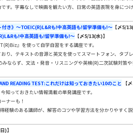
です。字幕なしで映画を観たい方、日常の英語表現を身につけ
き》～TOEIC(R)L&Rも!中高英語も!留学準備も!～
【〆5/13
R)L&Rも!中高英語も!留学準備も!～
【〆5/13(水)
】
(R)Biz』を使って自学自習をする講座です。
おり、テキストの音源と英文を使ってスマートフォン、タブレ
EADING対策のみならず、文法・発音・リスニングや英検(R)二次試
NG AND READING TEST:これだけは知っておきたい10のこと
【〆
今知っておきたい情報満載の単発講座です。
コーナーも！
 満点取得経験のある講師が、解答のコツや学習方法を分かりやすく
(日)】