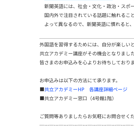
新聞英語には、社会・文化・政治・スポー
国内外で注目されている話題に触れること
よって異なるので、新聞英語に慣れると、
外国語を習得するためには、自分が楽しい
共立アカデミー講座がその機会となりまし
皆さまのお申込みを心よりお待ちしており
お申込みは以下の方法にて承ります。
■
共立アカデミーHP 各講座詳細ページ
■共立アカデミー窓口（4号館1階）
ご質問等ありましたらお気軽にお問合せく
─…─…─…─…─…─…─…─…─…─