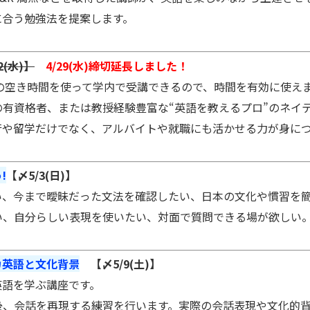
合う勉強法を提案します。
2(水)】
4/29(水)締切延長しました！
!授業の空き時間を使って学内で受講できるので、時間を有効に使え
資格者、または教授経験豊富な“英語を教えるプロ”のネイテ
や留学だけでなく、アルバイトや就職にも活かせる力が身につ
!
【〆5/3(日)】
、今まで曖昧だった文法を確認したい、日本の文化や慣習を簡
、自分らしい表現を使いたい、対面で質問できる場が欲しい。
カ英語と文化背景
【〆5/9(土)】
語を学ぶ講座です。
、会話を再現する練習を行います。実際の会話表現や文化的背