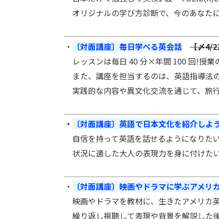
オリジナルの学び方診断で、今のあなたに
・
〔対面講座〕毎日学べる英会話
【〆4/2
レッスンは毎日 40 分×年間 100 回
また、講座を担当するのは、英語指導法の有
実践的な内容や異文化交流を通じて、旅行
・
〔対面講座〕英語で日本文化を紹介しよう
自信を持って英語を話せるようになりたい
状況に適した大人の表現力を身に付けたい
・
〔対面講座〕映画やドラマに学ぶアメリ
映画やドラマを教材に、生きたアメリカ英
繰り返し視聴して表現や背景を解説した後