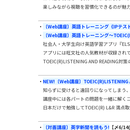
楽しみながら視聴を習慣化できるのが魅力
・
〔Web講座〕英語トレーニング《IPテスト付
・
〔Web講座〕英語トレーニング～TOEIC(
社会人・大学生向け英語学習アプリ『ELST
アプリには旺文社の人気教材が収録されて
TOEIC(R)LISTENING AND R
・
NEW!〔Web講座〕TOEIC(R)LISTENI
知らずに受けると遠回りになってしまう、
講座中には各パートの問題を一緒に解く
日本だけで勉強してTOEIC(R) L&R
・
〔対面講座〕英字新聞を読もう!
【〆6/14