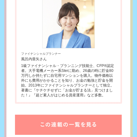
ファイナンシャルプランナー
風呂内亜矢さん
1級ファイナンシャル・プランニング技能士、CFP®認定
者。大手電機メーカー系SIerに勤め、26歳の時に貯金80
万円しか持たずに自宅用マンションを購入。物件価格以
外にも費用がかかることを知り、お金の勉強と貯金を開
始。2013年にファイナンシャルプランナーとして独立。
著書に『ケチケチせずに「お金が貯まる法」見つけまし
た！』『超ど素人がはじめる資産運用』など多数。