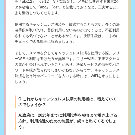
を「abc12」「def12」などに設定し、メモには共通する末尾2ケ
タを省略して「abc」「def」と記載しておくなど、工夫すると、
より漏洩しづらくなります。
使用するキャッシュレス決済を、厳選することも大切。多くの決
済手段を取り入れ、普段利用しないものが出てくると、不正利用
されても気づけないことがあるからです。決済手段は、こまめに
チェックできる範囲に収めましょう。
そして、スマホを介してキャッシュレス決済を使用する際、フリ
ーWiFiの利用は避けた方が無難です。フリーWiFiに不正アクセス
の罠が仕掛けられていることがあり、決済サービスの情報やパス
ワードを抜き取られてしまいかねないからです。キャッシュレス
決済を使う時やパスワードを入力する時には、WiFiをオフにしま
しょう。
Q.これからキャッシュレス決済の利用者は、増えていく
のでしょうか？
A.政府は、2025年までに利用比率を40％まで引き上げる
方針。利用推進のための制度が、続々と出てくるでしょ
う。