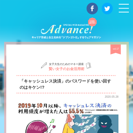
マガジン
vol.17
女子大生のためのマネー講座
賢い女子のお金活用術
「キャッシュレス決済」のパスワードを使い回す
のはキケン!?
2020.05.28