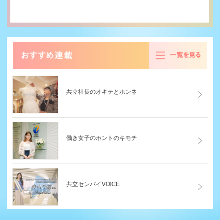
る
共立社長のオキテとホンネ
働き女子のホントのキモチ
共立センパイVOICE