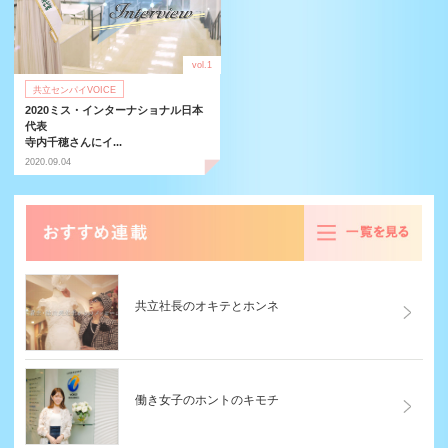
vol.1
共立センパイVOICE
2020ミス・インターナショナル日本
代表
寺内千穂さんにイ...
2020.09.04
る
共立社長のオキテとホンネ
働き女子のホントのキモチ