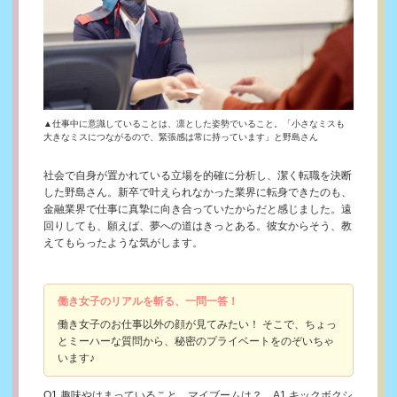
▲仕事中に意識していることは、凛とした姿勢でいること。「小さなミスも
大きなミスにつながるので、緊張感は常に持っています」と野島さん
社会で自身が置かれている立場を的確に分析し、潔く転職を決断
した野島さん。新卒で叶えられなかった業界に転身できたのも、
金融業界で仕事に真摯に向き合っていたからだと感じました。遠
回りしても、願えば、夢への道はきっとある。彼女からそう、教
えてもらったような気がします。
働き女子のリアルを斬る、一問一答！
働き女子のお仕事以外の顔が見てみたい！ そこで、ちょっ
とミーハーな質問から、秘密のプライベートをのぞいちゃ
います♪
Q1.趣味やはまっていること、マイブームは？ A1.キックボクシ