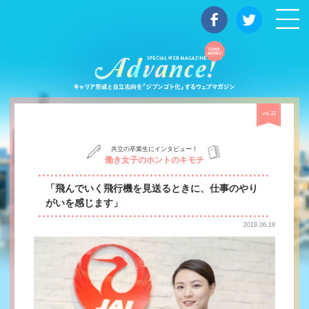
マガジン
vol.32
共立の卒業生にインタビュー！
働き女子のホントのキモチ
「飛んでいく飛行機を見送るときに、仕事のやり
がいを感じます」
2019.06.18