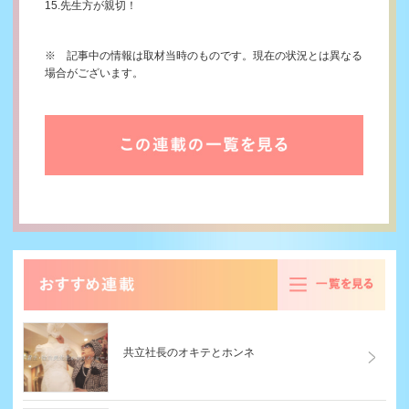
15.先生方が親切！
※ 記事中の情報は取材当時のものです。現在の状況とは異なる
場合
がございます。
る
共立社長のオキテとホンネ