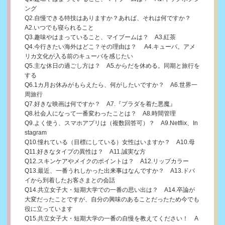
ング
Q2.自慢できる特技はありますか？あれば、それは何ですか？
A2.いつでも寝られること
Q3.趣味やはまっていること、マイブームは？ A3.紅茶
Q4.今行きたい海外はどこ？その理由は？ A4.キューバ。アメ
リカ文化が入る前のキューバを感じたい
Q5.主な休日の過ごし方は？ A5.からだを休める。同期と旅行を
する
Q6.1カ月お休みがもらえたら、何がしたいですか？ A6.世界一
周旅行
Q7.好きな映画は何ですか？ A7.『プラダを着た悪魔』
Q8.社会人になって一番変わったことは？ A8.時間管理
Q9.よく使う、スマホアプリは（複数回答可）？ A9.Netflix、In
stagram
Q10.憧れている（目標にしている）女性はいますか？ A10.母
Q11.好きなタイプの異性は？ A11.誠実な方
Q12.スキンケアやメイクのポイントは？ A12.リップカラー
Q13.最近、一番うれしかった出来事はなんですか？ A13.ドバ
イから到着したお客さまとの会話
Q14.共立女子大・短期大学での一番の思い出は？ A14.卒論が
大変だったことですが、自分の興味のあることだったため今でも
役に立っています
Q15.共立女子大・短期大学の一番の自慢を教えてください！ A