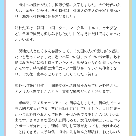
「海外への憧れが強く、国際学部に入学しました。大学時代の友
人も、留学生ばかり。学生時代は、外国人の友人の実家を訪ねた
り、海外へ積極的に足を運びました」
訪れた国は、韓国、中国、タイ、マルタ島、トルコ、カナダな
ど。各国で観光も楽しみましたが、目的はそれだけではなかった
といいます。
「現地の人とたくさん会話をして、その国の人の“優しさ”を感じ
たいと思っていました。思い出深いのは、タイでの出来事。ある
島に渡るために船を待っていたとき、船がなかなか到着しなかっ
たんです。待ち時間に地元の人と世間話をしていたら仲良くな
り、その後、食事をごちそうになりました（笑）」
海外へ頻繁に渡航し、国際文化への理解を深めていた野島さん。
アメリカへ留学したことも、貴重な経験だったと語ります。
「半年間、アメリカのシアトルに留学をしました。留学先でイス
ラム圏の友人ができ、常に行動を共にしていました。大皿に盛っ
たハラル料理をみんなで囲み、手づかみで食事したのはいい思い
出です。さまざまな国の人と関わると、文化や宗教といったバッ
クボーンが知れます。理解に苦しむ言動があっても、受け止める
ことはできる。大学時代、海外に足を運んだ経験は、わたしの大