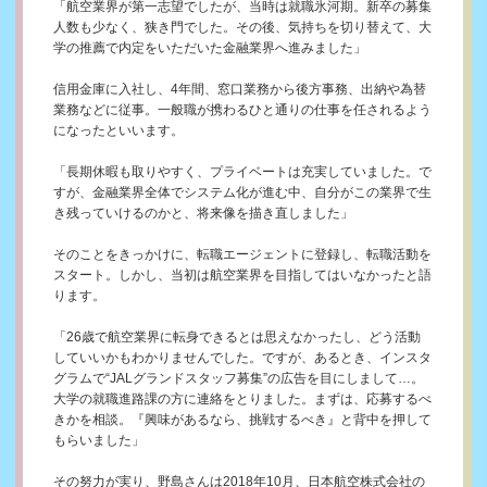
「航空業界が第一志望でしたが、当時は就職氷河期。新卒の募集
人数も少なく、狭き門でした。その後、気持ちを切り替えて、大
学の推薦で内定をいただいた金融業界へ進みました」
信用金庫に入社し、4年間、窓口業務から後方事務、出納や為替
業務などに従事。一般職が携わるひと通りの仕事を任されるよう
になったといいます。
「長期休暇も取りやすく、プライベートは充実していました。で
すが、金融業界全体でシステム化が進む中、自分がこの業界で生
き残っていけるのかと、将来像を描き直しました」
そのことをきっかけに、転職エージェントに登録し、転職活動を
スタート。しかし、当初は航空業界を目指してはいなかったと語
ります。
「26歳で航空業界に転身できるとは思えなかったし、どう活動
していいかもわかりませんでした。ですが、あるとき、インスタ
グラムで“JALグランドスタッフ募集”の広告を目にしまして…。
大学の就職進路課の方に連絡をとりました。まずは、応募するべ
きかを相談。『興味があるなら、挑戦するべき』と背中を押して
もらいました」
その努力が実り、野島さんは2018年10月、日本航空株式会社の