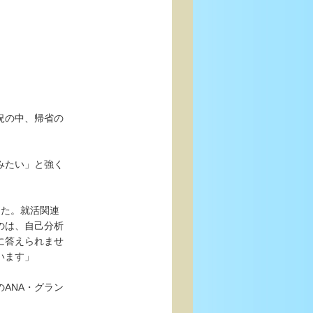
況の中、帰省の
みたい」と強く
した。就活関連
のは、自己分析
に答えられませ
います」
ANA・グラン