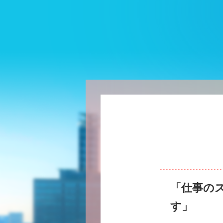
vance! キャリア形成と自立志向を「ジブンゴト化」するウェブマガジン
「仕事の
す」