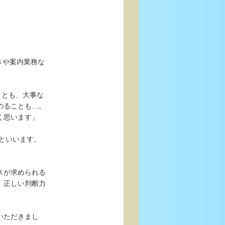
きや案内業務な
ことも、大事な
のることも…。
く思います」
るといいます。
スが求められる
、正しい判断力
いただきまし