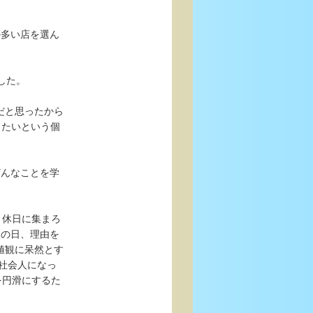
の多い店を選ん
した。
だと思ったから
したいという個
どんなことを学
と休日に集まろ
次の日、理由を
値観に呆然とす
。社会人になっ
を円滑にするた