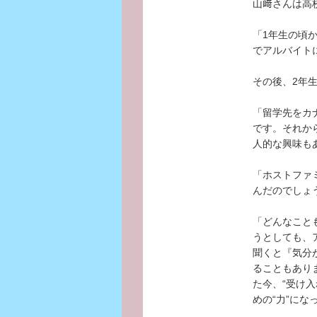
山﨑さんは高
「1年生の頃
でアルバイト
その後、2年
「留学先をカ
です。それか
人的な興味も
「ホストファ
んだのでしょ
「どんなこと
うとしても、
聞くと『気分
ることもあり
た今、“受け
めの“力”にな