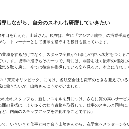
」
指導しながら、自分のスキルも研磨していきたい
入社4年目を迎えた、山﨑さん。現在は、主に「アシアナ航空」の搭乗手続
がら、トレーナーとして後輩を指導する役目も担っています。
の業務をするだけでなく、スタッフ全員が“仕事しやすい環境”をつくる
ています。後輩の指導もその一つで、時には、弱音を吐く後輩の相談に
元気を取り戻し、今では後進を指導している姿を見ると、本当にうれし
0年の「東京オリンピック」に向け、各航空会社も変革のときを迎えてい
風に働きたいか、山﨑さんにうかがいました。
われわれスタッフも、新しいスキルを身につけ、さらに質の高いサービ
当面の目標は、より多くの社内資格を取得して、仕事のスキルと同時に
など、内面のステップアップを強化することですね」
って、いきいきと仕事と向き合う山﨑さんから、在学生へメッセージを