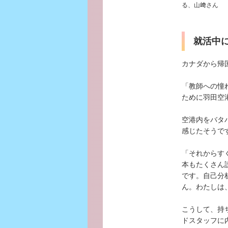
る、山﨑さん
就活中
カナダから帰
「教師への憧
ために羽田空
空港内をバタ
感じたそうで
「それからす
本もたくさん
です。自己分
ん。わたしは
こうして、持
ドスタッフに