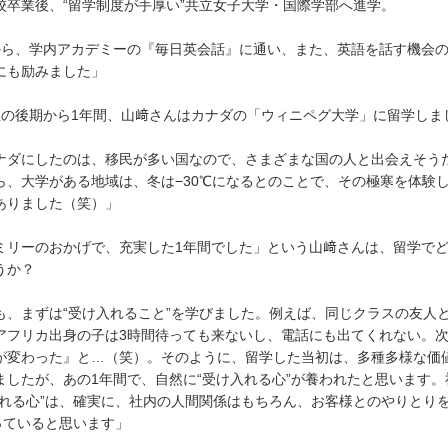
校卒業後、“留学制度が手厚い”共立女子大学・国際学部へ進学。
から、学内アカデミーの『毎日英会話』に通い、また、英語を話す機会
にも励みました」
生の後期から1年間、山﨑さんはカナダの「ウィニペグ大学」に留学しま
ナダにしたのは、移民が多い国なので、さまざまな国の人と出会えそう
ら、大学がある地域は、冬は−30℃になるとのことで、その極寒を体験
ありました（笑）」
ミリーのおかげで、充実した1年間でした」という山﨑さんは、留学で
うか？
も、まずは“受け入れること”を学びました。例えば、同じクラスの友人
アフリカ出身の子は3時間待っても来ないし、電話にも出てくれない。
が変わった』と…（笑）。そのように、留学した当初は、多種多様な価
ましたが、あの1年間で、自然に“受け入れる心”が養われたと思います
入れる心”は、確実に、社内の人間関係はもちろん、お客様とのやりとり
っていると思います」