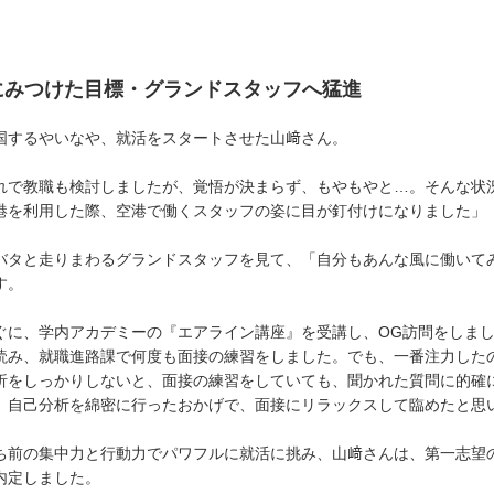
にみつけた目標・グランドスタッフへ猛進
国するやいなや、就活をスタートさせた山﨑さん。
れで教職も検討しましたが、覚悟が決まらず、もやもやと…。そんな状
港を利用した際、空港で働くスタッフの姿に目が釘付けになりました」
バタと走りまわるグランドスタッフを見て、「自分もあんな風に働いて
す。
ぐに、学内アカデミーの『エアライン講座』を受講し、OG訪問をしま
読み、就職進路課で何度も面接の練習をしました。でも、一番注力した
析をしっかりしないと、面接の練習をしていても、聞かれた質問に的確
、自己分析を綿密に行ったおかげで、面接にリラックスして臨めたと思
ち前の集中力と行動力でパワフルに就活に挑み、山﨑さんは、第一志望の
内定しました。