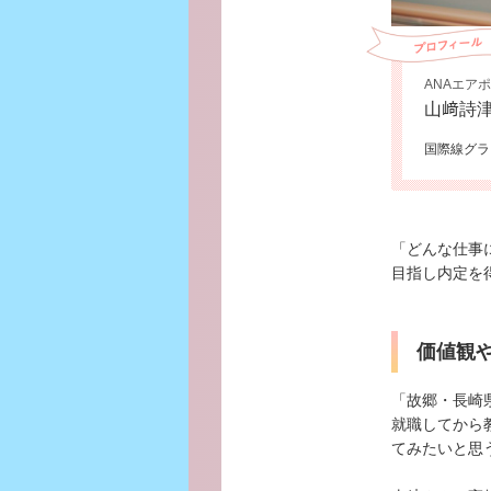
ANAエア
山﨑詩
国際線グラ
「どんな仕事
目指し内定を
価値観
「故郷・長崎
就職してから
てみたいと思