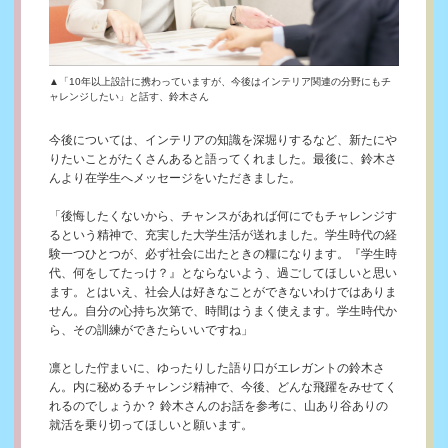
▲「10年以上設計に携わっていますが、今後はインテリア関連の分野にもチ
ャレンジしたい」と話す、鈴木さん
今後については、インテリアの知識を深堀りするなど、新たにや
りたいことがたくさんあると語ってくれました。最後に、鈴木さ
んより在学生へメッセージをいただきました。
「後悔したくないから、チャンスがあれば何にでもチャレンジす
るという精神で、充実した大学生活が送れました。学生時代の経
験一つひとつが、必ず社会に出たときの糧になります。『学生時
代、何をしてたっけ？』とならないよう、過ごしてほしいと思い
ます。とはいえ、社会人は好きなことができないわけではありま
せん。自分の心持ち次第で、時間はうまく使えます。学生時代か
ら、その訓練ができたらいいですね」
凛とした佇まいに、ゆったりした語り口がエレガントの鈴木さ
ん。内に秘めるチャレンジ精神で、今後、どんな飛躍をみせてく
れるのでしょうか？ 鈴木さんのお話を参考に、山あり谷ありの
就活を乗り切ってほしいと願います。