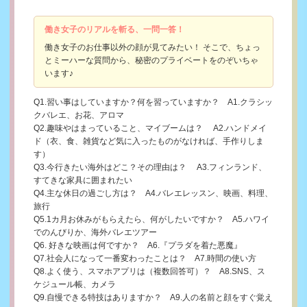
働き女子のリアルを斬る、一問一答！
働き女子のお仕事以外の顔が見てみたい！ そこで、ちょっ
とミーハーな質問から、秘密のプライベートをのぞいちゃ
います♪
Q1.習い事はしていますか？何を習っていますか？ A1.クラシッ
クバレエ、お花、アロマ
Q2.趣味やはまっていること、マイブームは？ A2.ハンドメイ
ド（衣、食、雑貨など気に入ったものがなければ、手作りしま
す）
Q3.今行きたい海外はどこ？その理由は？ A3.フィンランド、
すてきな家具に囲まれたい
Q4.主な休日の過ごし方は？ A4.バレエレッスン、映画、料理、
旅行
Q5.1カ月お休みがもらえたら、何がしたいですか？ A5.ハワイ
でのんびりか、海外バレエツアー
Q6. 好きな映画は何ですか？ A6.『プラダを着た悪魔』
Q7.社会人になって一番変わったことは？ A7.時間の使い方
Q8.よく使う、スマホアプリは（複数回答可）？ A8.SNS、ス
ケジュール帳、カメラ
Q9.自慢できる特技はありますか？ A9.人の名前と顔をすぐ覚え