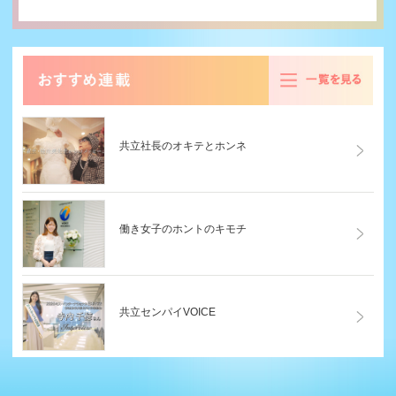
る
共立社長のオキテとホンネ
働き女子のホントのキモチ
共立センパイVOICE