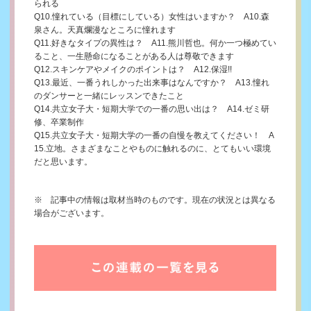
られる
Q10.憧れている（目標にしている）女性はいますか？ A10.森
泉さん。天真爛漫なところに憧れます
Q11.好きなタイプの異性は？ A11.熊川哲也。何か一つ極めてい
ること、一生懸命になることがある人は尊敬できます
Q12.スキンケアやメイクのポイントは？ A12.保湿!!
Q13.最近、一番うれしかった出来事はなんですか？ A13.憧れ
のダンサーと一緒にレッスンできたこと
Q14.共立女子大・短期大学での一番の思い出は？ A14.ゼミ研
修、卒業制作
Q15.共立女子大・短期大学の一番の自慢を教えてください！ A
15.立地。さまざまなことやものに触れるのに、とてもいい環境
だと思います。
※ 記事中の情報は取材当時のものです。現在の状況とは異なる
場合
がございます。