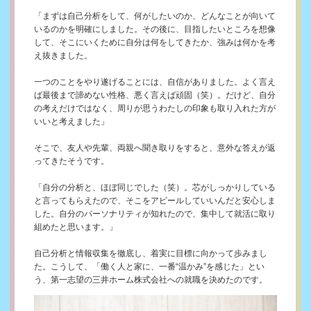
「まずは自己分析をして、何がしたいのか、どんなことが向いて
いるのかを明確にしました。その後に、目指したいところを想像
して、そこにいくために自分は何をしてきたか、強みは何かを考
え抜きました。
一つのことをやり遂げることには、自信がありました。よく言え
ば最後まで諦めない性格、悪く言えば頑固（笑）。だけど、自分
の考えだけではなく、周りが思うわたしの印象も取り入れた方が
いいと考えました」
そこで、友人や先輩、両親へ聞き取りをすると、意外な答えが返
ってきたそうです。
「自分の分析と、ほぼ同じでした（笑）。芯がしっかりしている
と言ってもらえたので、そこをアピールしていいんだと安心しま
した。自分のパーソナリティが知れたので、集中して就活に取り
組めたと思います。」
自己分析と情報収集を徹底し、着実に目標に向かって歩みまし
た。こうして、「働く人と家に、一番“温かみ”を感じた」とい
う、第一志望の三井ホーム株式会社への就職を決めたのです。