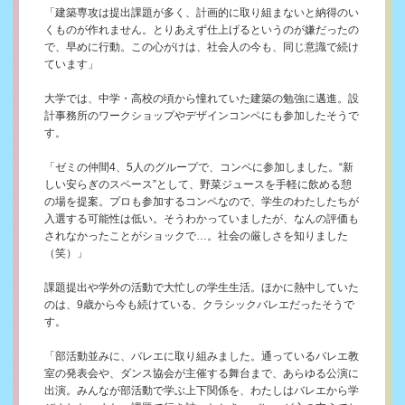
「建築専攻は提出課題が多く、計画的に取り組まないと納得のい
くものが作れません。とりあえず仕上げるというのが嫌だったの
で、早めに行動。この心がけは、社会人の今も、同じ意識で続け
ています」
大学では、中学・高校の頃から憧れていた建築の勉強に邁進。設
計事務所のワークショップやデザインコンペにも参加したそうで
す。
「ゼミの仲間4、5人のグループで、コンペに参加しました。“新
しい安らぎのスペース”として、野菜ジュースを手軽に飲める憩
の場を提案。プロも参加するコンペなので、学生のわたしたちが
入選する可能性は低い。そうわかっていましたが、なんの評価も
されなかったことがショックで…。社会の厳しさを知りました
（笑）」
課題提出や学外の活動で大忙しの学生生活。ほかに熱中していた
のは、9歳から今も続けている、クラシックバレエだったそうで
す。
「部活動並みに、バレエに取り組みました。通っているバレエ教
室の発表会や、ダンス協会が主催する舞台まで、あらゆる公演に
出演。みんなが部活動で学ぶ上下関係を、わたしはバレエから学