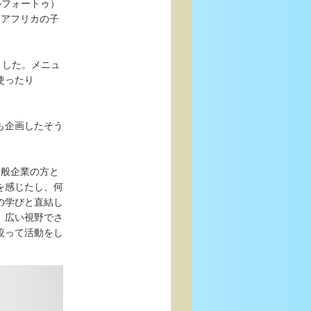
ルフォートゥ）
、アフリカの子
ました。メニュ
使ったり
も企画したそう
一般企業の方と
を感じたし、何
の学びと直結し
、広い視野でさ
絞って活動をし