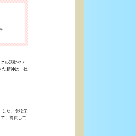
学
ークル活動やア
きた精神は、社
ました。食物栄
して、提供して