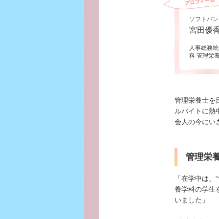
ソフトバン
宮田優
人事総務統
科 管理栄
管理栄養士を
ルバイトに熱
会人の今にい
管理栄
「在学中は、
養学科の学生
いました」