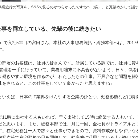
卒業旅行の写真を、SNSで見るのがつらかったですね〜（笑）」と冗談めかして話
仕事を両立している、先輩の後に続きたい
年）で入社5年目の宮田さん。本社の人事総務統括・総務本部へは、2017
す。
の部署のお客様は、社員の皆さんです。所属している課では、社員に貸与
neの管理を一手に行っていて、業務用端末に不具合がないよう、日々、気
り働きやすい環境を作るのが、わたしたちの仕事。不具合など問題を解
礼をされると、この仕事をしていて良かったと思えますね」
といえば、日本のIT業界をけん引する企業のひとつ。勤務形態などに特
。
で11時に出社する人もいれば、早く出社して15時に終業する人もいて
だと思います。また、総務本部では、月に一回、全社員がトライアルと
す。在宅勤務は一人で黙々と仕事ができるので、資料作成がしやすいな
内容次第で在宅勤務の日を調整して、効率的に活用している人が多いで