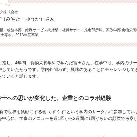
ク株式会社
香（みやた・ゆうか）さん
括・総務本部・総務サービス統括部・社員サポート推進部所属。家政学部 食物栄養
養士専攻。2013年度卒業
目指し、4年間、食物栄養学科で学んだ宮田さん。在学中は、学内のサ
中していたそうです。学内外問わず、興味のあることにチャレンジして
きていると話します。
養士への思いが変化した、企業とのコラボ経験
“食で世界を笑顔にする会 くすくす”という学内のサークルに参加してい
を中心に、学食のメニューを週1回から2週間に1回ぐらいの頻度で考案