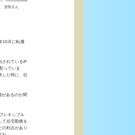
す、宮田さん
年10月に転属
されているiP
を配っていま
決した時に、社
徴があるのか聞
、フレキシブル
して在宅勤務を
どの利点があり
すね」