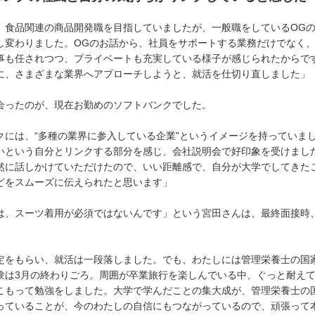
、食品関連の商品開発職を目指していましたが、一般職をしているOG
し変わりました。OGのお話から、社員をサポートする業務だけでなく
事も任されつつ、プライベートも充実している様子が感じられたからで
に、さまざまな業界へアプローチしようと、就活を仕切り直しました」
会ったのが、現在お勤めのソフトバンクでした。
クには、“多種の業界に参入している企業”というイメージを持っていま
いという自分とリンクする部分を感じ、会社説明会で好印象を受けまし
然に話しかけていただけたので、いい距離感で、自分が大学でしてきた
どをスムーズに伝えられたと思います」
は、スーツ着用が必須ではないんです」という宮田さんは、最終面接時
定をもらい、就活は一段落しました。でも、わたしには管理栄養士の国
験は3月の終わりごろ。周囲が卒業旅行を楽しんでいる中、ぐっと耐え
こもって勉強をしました。大学で学んだことの集大成が、管理栄養士の
っていることが、今のわたしの自信にもつながっているので、頑張って