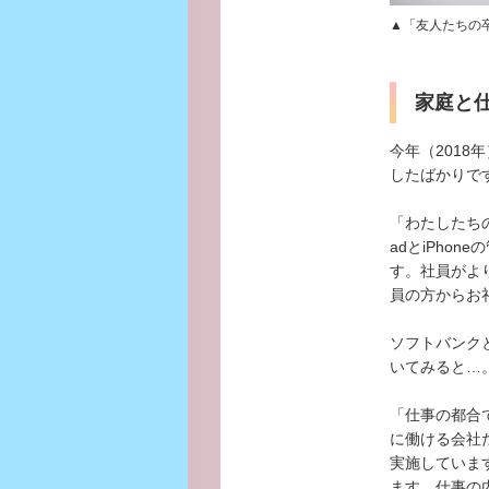
▲「友人たちの
家庭と
今年（2018
したばかりで
「わたしたち
adとiPho
す。社員がよ
員の方からお
ソフトバンク
いてみると…
「仕事の都合
に働ける会社
実施していま
ます。仕事の