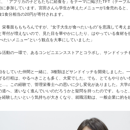
では、「アフリカの子どもたちに給食を」をテーマに掲げたTFT（テーブ
動に参加しています。宮田さんら学生が考えたメニューが1食売れると
食1食分相当の20円が寄付されます。
、栄養面ももちろんですが、“女子大生が食べたいもの”を意識して考え
と寄付が増えないので、見た目を華やかにしたり、はやっている食材を
食べたいメニュー”という観点を大事にしていました」
ル活動の一環で、あるコンビニエンスストアとコラボし、サンドイッチ
動をしていた仲間と一緒に、3種類ほどサンドイッチを開発しました。
げる行程は、やるべきことも多く、大変でした。でも、とてもやりがい
た…。この経験で、管理栄養士への思いに少し変化がありました。大学
の道へ、迷いなく進んでいいのだろうかと疑問を持ったのです。もっと
を経験したいという気持ちが大きくなり、就職活動は、一般企業に的を