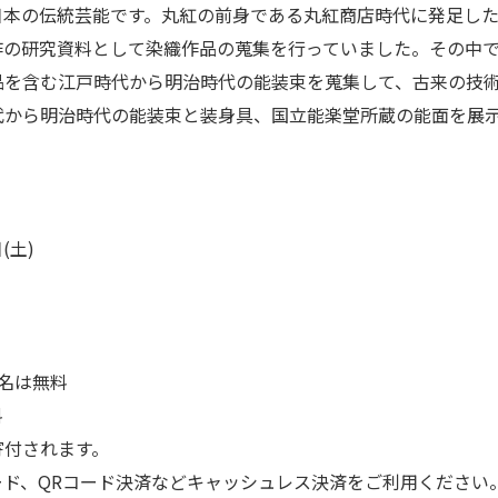
日本の伝統芸能です。丸紅の前身である丸紅商店時代に発足し
作の研究資料として染織作品の蒐集を行っていました。その中
品を含む江戸時代から明治時代の能装束を蒐集して、古来の技
代から明治時代の能装束と装身具、国立能楽堂所蔵の能面を展
」
日(土)
）
名は無料
料
寄付されます。
ード、QRコード決済などキャッシュレス決済をご利用ください