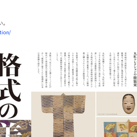
い。
tion/