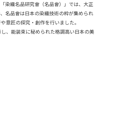
た「染織名品研究會（名品會）」では、大正
で、名品會は日本の染織技術の粋が集められ
術や意匠の探究・創作を行いました。
示し、能装束に秘められた格調高い日本の美
。