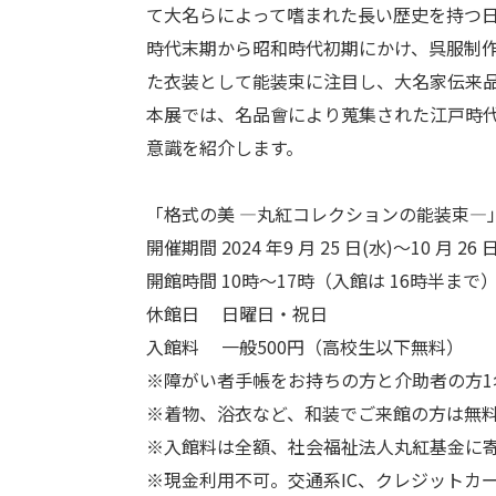
て大名らによって嗜まれた長い歴史を持つ
時代末期から昭和時代初期にかけ、呉服制
た衣装として能装束に注目し、大名家伝来
本展では、名品會により蒐集された江戸時
意識を紹介します。
「格式の美 ―丸紅コレクションの能装束―
開催期間 2024 年9 月 25 日(水)～10 月 26 
開館時間 10時～17時（入館は 16時半まで
休館日 日曜日・祝日
入館料 一般500円（高校生以下無料）
※障がい者手帳をお持ちの方と介助者の方1
※着物、浴衣など、和装でご来館の方は無
※入館料は全額、社会福祉法人丸紅基金に
※現金利用不可。交通系IC、クレジットカ