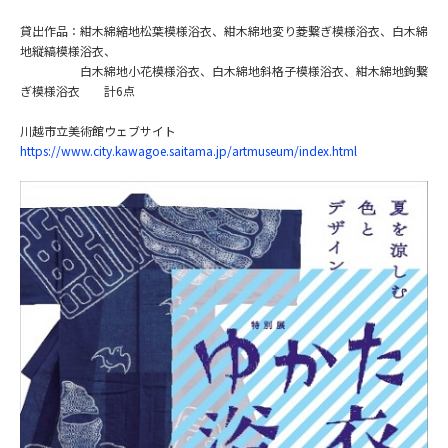
貸出作品：紺木綿縮地松葉模様浴衣、紺木綿地変り菱繋ぎ模様浴衣、白木綿
地縦縞模様浴衣、
白木綿地小花模様浴衣、白木綿地斜格子模様浴衣、紺木綿地鉤繋
ぎ模様浴衣 計6点
川越市立美術館ウェブサイト
https://www.city.kawagoe.saitama.jp/artmuseum/index.html