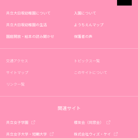
共立大日坂幼稚園について
入園について
共立大日坂幼稚園の生活
ようちえんマップ
園庭開放・絵本の読み聞かせ
保護者の声
交通アクセス
トピックス一覧
サイトマップ
このサイトについて
リンク一覧
関連サイト
共立女子学園
櫻友会（同窓会）
共立女子大学・短期大学
株式会社ウィズ・ケイ