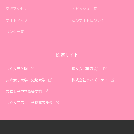
交通アクセス
トピックス一覧
サイトマップ
このサイトについて
リンク一覧
関連サイト
共立女子学園
櫻友会（同窓会）
共立女子大学・短期大学
株式会社ウィズ・ケイ
共立女子中学高等学校
共立女子第二中学校高等学校