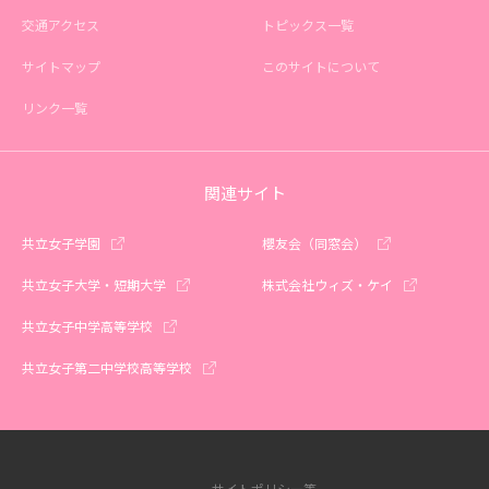
交通アクセス
トピックス一覧
サイトマップ
このサイトについて
リンク一覧
関連サイト
共立女子学園
櫻友会（同窓会）
共立女子大学・短期大学
株式会社ウィズ・ケイ
共立女子中学高等学校
共立女子第二中学校高等学校
サイトポリシー等