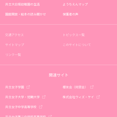
共立大日坂幼稚園の生活
ようちえんマップ
園庭開放・絵本の読み聞かせ
保護者の声
交通アクセス
トピックス一覧
サイトマップ
このサイトについて
リンク一覧
関連サイト
共立女子学園
櫻友会（同窓会）
共立女子大学・短期大学
株式会社ウィズ・ケイ
共立女子中学高等学校
共立女子第二中学校高等学校