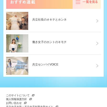
る
共立社長のオキテとホンネ
働き女子のホントのキモチ
共立センパイVOICE
このサイトについて
個人情報保護方針
お問い合わせ
共立女子大学・共立女子短期大学サイト