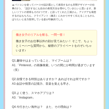
▲パソコンを使ってパースや設計図として表現するのも空間デザイナーの仕
事の1つ。「設計するにも自分の表現方法を増やしていきたいと思います。新
しいソフトの習得もその1つです」と語ってくれた三浦さん。アイデアを発想
するのはもちろん、クライアント（施主）にわかりやすく伝えることもがん
ばりたいと全力投球している姿が印象的でした
働き女子のリアルを斬る、一問一答！
働き女子のお仕事以外の顔が見てみたい！ そこで、ちょっ
とミーハーな質問から、秘密のプライベートをのぞいちゃ
います♪
Q1.趣味やはまっていること、マイブームは？
A1.「Pinterest」の画像検索。いつの間にか時間が過ぎています
（笑）
Q2.自慢できる特技はありますか？ あればそれは何ですか？
A3.会話や情景の記憶力、音楽を覚える早さ。
Q3.よく使う、スマホアプリは？
A3.「Instagram」
Q4.今行きたい海外は？ また、その理由は？