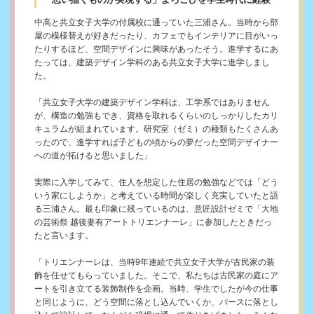
中高と共立女子大学の付属校に通っていた三浦さん。当時から部
屋の模様替えが好きだったり、カフェでもインテリアに目がいっ
たりするほど、空間デザインに興味があったそう。進学するにあ
たっては、建築デザイン学科のある共立女子大学に進学しまし
た。
「共立女子大学の建築デザイン学科は、工学系ではありません
が、構造の勉強もでき、資格を取れるくらいのしっかりしたカリ
キュラムが組まれています。研究室（ゼミ）の種類もたくさんあ
ったので、進学すれば子どもの頃からの夢だった空間デザイナー
への道が拓けると思いました」
実際に入学してみて、住人を想定した住居の勉強などでは「どう
いう家にしようか」と考えている時間が楽しく充実していたと語
る三浦さん。最も印象に残っているのは、意匠設計ゼミで「大地
の芸術祭 越後妻有アートトリエンナーレ」に参加したときだっ
たと言います。
「トリエンナーレは、当時9年連続で共立女子大学が古民家の装
飾を任せてもらっていました。そこで、私たちは古民家の庭にア
ートを引き立てる装飾制作を企画。当時、学生でしたが今の仕事
と同じように、どう空間に落とし込んでいくか、パースに落とし