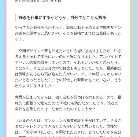
ができたのは本当に貴重でしたね」
好きを仕事にするかどうか、自分でとことん熟考
やってきた勉強を活かすべく、就職活動もそのまま空間デザイン
の道を志望すると思いきや、そこを目指すまでには葛藤があった
そう。
「空間デザインの夢を叶えたいという思いはありましたが、いざ
考えるとそれで本当にいいのか不安になりました。アルバイトで
アパレルの販売員をしていたので、それもいいかなと思ったり。
とにかく、そこは自分の中で何度も考えました。でも、最終的に
は興味があるなら飛び込んだ方がいい、２、３年経ってからやり
たいと思ったとしたら、その我慢した時間がもったいない、そう
思うようになりました」
意思が定まってからは、働く会社を見つけるのもスムーズで、最
終的に面接まで進んだのは10社にも満たなかったそう。現在の
会社を志望したのは、なぜだったのでしょうか？
「いまの会社は、マンションも商業施設も手がけていて、さまざ
まなチャレンジができるところがいいなと思いました。面接で
は、『何がやりたいか』を聞かれたときに、どうしたいかを自分