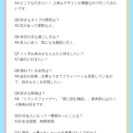
A4.どこでも行きたい！ 上海もデザインが素敵なので行ってみた
いです。
Q5.好きなタイプの異性は？
A5.芯があって柔軟な人。
Q6.休日の主な過ごし方は？
A6.友人に会う、気になる施設に行く。
Q7.１ヶ月お休みがもらえたら何をしたい？
A7.旅行に行きたい！
Q8.憧れている女性は？
A8.会社の先輩。仕事もできてプライベートも充実しているの
で、自分もそこを目指したい。
Q9.好きな映画は？
A9.『トランスフォーマー』『君に読む物語』。基本的にはスパ
イ映画が好きです。
Q10.社会人になって一番変わったことは？
A10.生活習慣、時間管理。
Q11.最近、一番うれしかった出来事はなんですか？