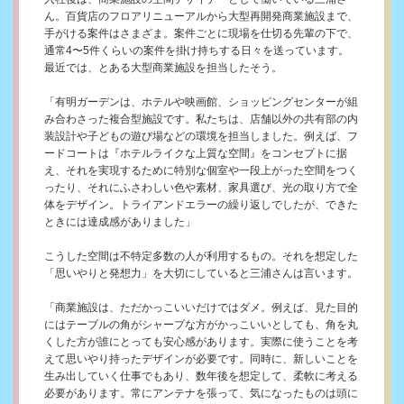
ん。百貨店のフロアリニューアルから大型再開発商業施設まで、
手がける案件はさまざま。案件ごとに現場を仕切る先輩の下で、
通常4〜5件くらいの案件を掛け持ちする日々を送っています。
最近では、とある大型商業施設を担当したそう。
「有明ガーデンは、ホテルや映画館、ショッピングセンターが組
み合わさった複合型施設です。私たちは、店舗以外の共有部の内
装設計や子どもの遊び場などの環境を担当しました。例えば、フ
ードコートは『ホテルライクな上質な空間』をコンセプトに据
え、それを実現するために特別な個室や一段上がった空間をつく
ったり、それにふさわしい色や素材、家具選び、光の取り方で全
体をデザイン。トライアンドエラーの繰り返しでしたが、できた
ときには達成感がありました」
こうした空間は不特定多数の人が利用するもの。それを想定した
「思いやりと発想力」を大切にしていると三浦さんは言います。
「商業施設は、ただかっこいいだけではダメ。例えば、見た目的
にはテーブルの角がシャープな方がかっこいいとしても、角を丸
くした方が誰にとっても安心感があります。実際に使うことを考
えて思いやり持ったデザインが必要です。同時に、新しいことを
生み出していく仕事でもあり、数年後を想定して、柔軟に考える
必要があります。常にアンテナを張って、気になったものは頭に