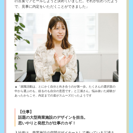
の言葉でアピールしようと決めていました。それが伝わったよう
で、見事に内定をいただくことができました」
▲「就職活動は、とにかく自分と向き合うのが第一歩。たくさんの選択肢の
中から選ぶのも、絞るのも自分の意思です」と三浦さん。悩み抜いた経験が
あったからこそ、内定までの道がスムーズだったようです
【仕事】
話題の大型商業施設のデザインを担当。
思いやりと発想力が仕事のカギ！
入社後は、商業施設の空間デザイナーとして働いている三浦さ