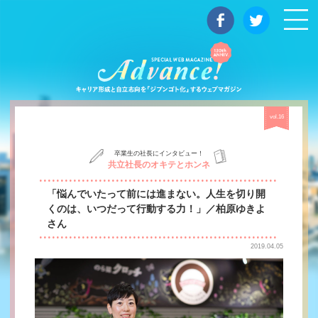
マガジン
vol.16
卒業生の社長にインタビュー！
共立社長のオキテとホンネ
「悩んでいたって前には進まない。人生を切り開
くのは、いつだって行動する力！」／柏原ゆきよ
さん
2019.04.05