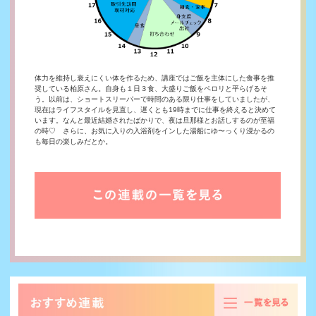
体力を維持し衰えにくい体を作るため、講座ではご飯を主体にした食事を推
奨している柏原さん。自身も１日３食、大盛りご飯をペロリと平らげるそ
う。以前は、ショートスリーパーで時間のある限り仕事をしていましたが、
現在はライフスタイルを見直し、遅くとも19時までに仕事を終えると決めて
います。なんと最近結婚されたばかりで、夜は旦那様とお話しするのが至福
の時♡ さらに、お気に入りの入浴剤をインした湯船にゆ〜っくり浸かるの
も毎日の楽しみだとか。