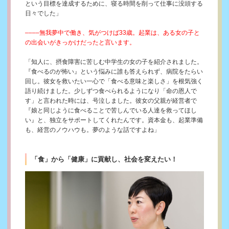
という目標を達成するために、寝る時間を削って仕事に没頭する
日々でした」
––––無我夢中で働き、気がつけば33歳。起業は、ある女の子と
の出会いがきっかけだったと言います。
「知人に、摂食障害に苦しむ中学生の女の子を紹介されました。
『食べるのが怖い』という悩みに誰も答えられず、病院をたらい
回し。彼女を救いたい一心で「食べる意味と楽しさ」を根気強く
語り続けました。少しずつ食べられるようになり「命の恩人で
す」と言われた時には、号泣しました。彼女の父親が経営者で
『娘と同じように食べることで苦しんでいる人達を救ってほし
い』と、独立をサポートしてくれたんです。資本金も、起業準備
も、経営のノウハウも。夢のような話ですよね」
「食」から「健康」に貢献し、社会を変えたい！