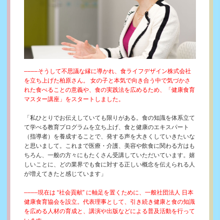
––––そうして不思議な縁に導かれ、食ライフデザイン株式会社
を立ち上げた柏原さん。 女の子と本気で向き合う中で気づかさ
れた食べることの意義や、食の実践法を広めるため、「健康食育
マスター講座」をスタートしました。
「私ひとりでお伝えしていても限りがある。食の知識を体系立て
て学べる教育プログラムを立ち上げ、食と健康のエキスパート
（指導者）を養成することで、発する声を大きくしていきたいな
と思いまして。これまで医療・介護、美容や飲食に関わる方はも
ちろん、一般の方々にもたくさん受講していただいています。嬉
しいことに、どの業界でも食に対する正しい概念を伝えられる人
が増えてきたと感じています」
––––現在は “社会貢献” に軸足を置くために、一般社団法人 日本
健康食育協会を設立。代表理事として、引き続き健康と食の知識
を広める人材の育成と、講演や出版などによる普及活動を行って