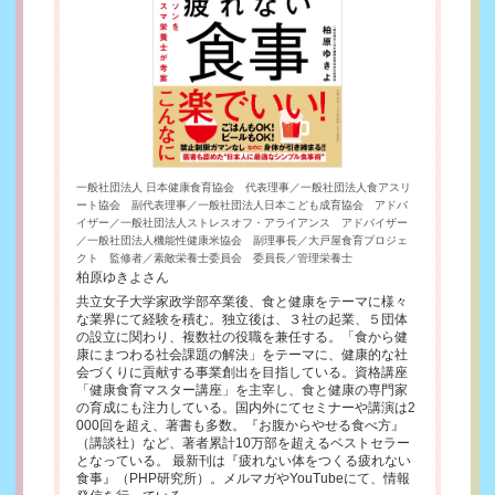
一般社団法人 日本健康食育協会 代表理事／一般社団法人食アスリ
ート協会 副代表理事／一般社団法人日本こども成育協会 アドバ
イザー／一般社団法人ストレスオフ・アライアンス アドバイザー
／一般社団法人機能性健康米協会 副理事長／大戸屋食育プロジェ
クト 監修者／素敵栄養士委員会 委員長／管理栄養士
柏原ゆきよさん
共立女子大学家政学部卒業後、食と健康をテーマに様々
な業界にて経験を積む。独立後は、３社の起業、５団体
の設立に関わり、複数社の役職を兼任する。「食から健
康にまつわる社会課題の解決」をテーマに、健康的な社
会づくりに貢献する事業創出を目指している。資格講座
「健康食育マスター講座」を主宰し、食と健康の専門家
の育成にも注力している。国内外にてセミナーや講演は2
000回を超え、著書も多数。『お腹からやせる食べ方』
（講談社）など、著者累計10万部を超えるベストセラー
となっている。 最新刊は『疲れない体をつくる疲れない
食事』（PHP研究所）。メルマガやYouTubeにて、情報