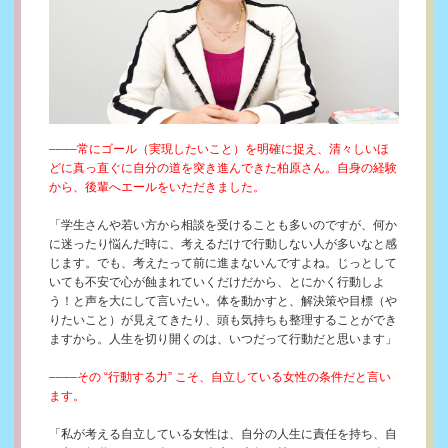
––––常にゴール（実現したいこと）を明確に捉え、清々しいほ
どに真っ直ぐに自分の道を突き進んできた柏原さん。自身の経験
から、後輩へエールをいただきました。
「学生さんや若い方から相談を受けることも多いのですが、何か
に迷ったり悩んだ時に、考えるだけで行動しない人が多いなと感
じます。でも、考えたって前に進まないんですよね。じっとして
いても不安で心が蝕まれていくだけだから、とにかく行動しよ
う！と声を大にして言いたい。体を動かすと、解決策や目標（や
りたいこと）が見えてきたり、頭も気持ちも整理することができ
ますから。人生を切り開くのは、いつだって行動だと思います」
––––その “行動する力” こそ、自立している女性の条件だと言い
ます。
「私が考える自立している女性は、自分の人生に責任を持ち、自