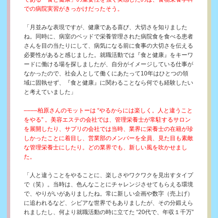
での病院実習がきっかけだったそう。
「月並みな表現ですが、健康である喜び、大切さを知りました
ね。同時に、病室のベッドで栄養管理された病院食を食べる患者
さんを目の当たりにして、病気になる前に食事の大切さを伝える
必要性があると感じました。就職活動では『食と健康』をキーワ
ードに働ける場を探しましたが、自分がイメージしている仕事が
なかったので、社会人として働くにあたって10年はひとつの領
域に固執せず、『食と健康』に関わることなら何でも経験したい
と考えていました」
––––柏原さんのモットーは “やるからには楽しく。人と違うこと
をやる” 。美容エステの会社では、管理栄養士が常駐するサロン
を展開したり、サプリの会社では当時、業界に栄養士の在籍が珍
しかったことに着目し、営業部のメンバーを全員、見た目も素敵
な管理栄養士にしたり。どの業界でも、新しい風を吹かせまし
た。
「人と違うことをやることに、楽しさやワクワクを見出すタイプ
で（笑）。当時は、色んなことにチャレンジさせてもらえる環境
で、やりがいがありましたね。常に新しい企画や数字（売上げ）
に追われるなど、シビアな世界でもありましたが、その分鍛えら
れましたし、何より就職活動の時に立てた “20代で、年収１千万”