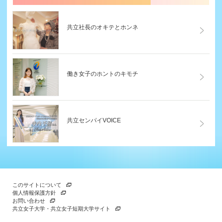
る
共立社長のオキテとホンネ
働き女子のホントのキモチ
共立センパイVOICE
このサイトについて
個人情報保護方針
お問い合わせ
共立女子大学・共立女子短期大学サイト