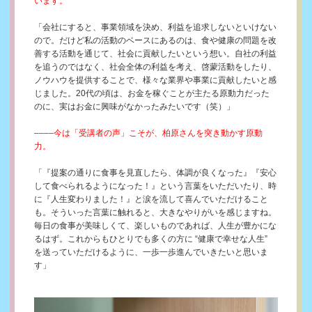
います。
「会社にすると、事業領域を決め、利益を追求しないといけない
ので。だけど私の活動のベースにあるのは、食や健康の問題を改
善する活動を通じて、社会に貢献したいという想い。自社の利益
を追うのではなく、社会全体の利益を考え、啓蒙活動をしたり、
ノウハウを提供することで、様々な業界や事業に貢献したいと感
じました。20代の頃は、お金を稼ぐことが主たる原動力だった
のに、実はお金に興味がなかったみたいです（笑）」
––––今は「受講者の声」こそが、柏原さんを突き動かす原動
力。
「『提案の通りに食事を見直したら、体調が良くなった』『安心
して食べられるようになった！』という言葉をいただいたり、時
に『人生変わりました！』と涙を流して喜んでいただけること
も。そういった言葉に触れると、大きなやりがいを感じますね。
毎日の食事が美味しくて、楽しいものであれば、人生が豊かにな
るはず。これからもひとりでも多くの方に “健康で幸せな人生”
を送っていただけるように、一歩一歩進んでいきたいと思いま
す」