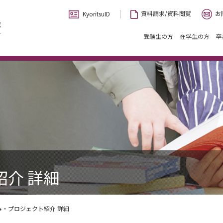
お
資料請求/資料閲覧
KyoritsuID
受験生の方
在学生の方
卒
介 詳細
み・プロジェクト紹介 詳細