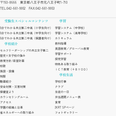
〒193-8666 東京都八王子市元八王子町1-710
TEL:
042-661-9952
FAX:042-661-9953
受験生スペシャルコンテンツ
学習
5分でわかる共立第二中高（小学生向け）
学習システム（中学校）
5分でわかる共立第二中高（中学生向け）
学習システム（高等学校）
5分でわかる共立第二中高（保護者向け）
カリキュラム
学校紹介
教科指導
英語教育／グローバル教育
セルフリーダーシップの共立女子第二
学習サポート
歴史×女子校の強み
探究学習
教育方針/経営計画
特色ある取り組み
校歌
ＩＣＴ教育（+ＢＹＯＤ）
施設・設備
学校生活
制服
動画紹介
学校行事
安全対策・災害対策
クラブ
保健室より
生徒の一日
カウンセリングルーム
弁当週間メニュー表
アクセス
食育
学園の組織と沿革
2KRT SPページ
省エネルギーへの取り組み
フォトギャラリー