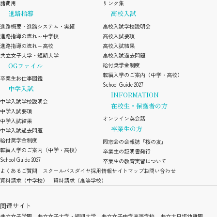
諸費用
リンク集
進路指導
高校入試
進路概要・進路システム・実績
高校入試学校説明会
進路指導の流れ～中学校
高校入試要項
進路指導の流れ～高校
高校入試結果
共立女子大学・短期大学
高校入試過去問題
OGファイル
給付奨学金制度
転編入学のご案内（中学・高校）
卒業生お仕事図鑑
School Guide 2027
中学入試
INFORMATION
中学入試学校説明会
在校生・保護者の方
中学入試要項
オンライン英会話
中学入試結果
卒業生の方
中学入試過去問題
給付奨学金制度
同窓会の会報誌『桜の友』
転編入学のご案内（中学・高校）
卒業生の証明書発行
School Guide 2027
卒業生の教育実習について
よくあるご質問
スクールバスダイヤ
採用情報
サイトマップ
お問い合わせ
資料請求（中学校）
資料請求（高等学校）
関連サイト
共立女子学園
共立女子大学・短期大学
共立女子中学高等学校
共立大日坂幼稚園