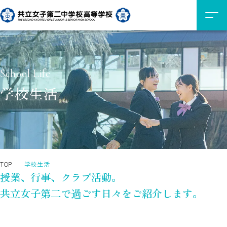
School Life
学校生活
TOP
学校生活
授業、行事、クラブ活動。
共立女子第二で過ごす日々をご紹介します。