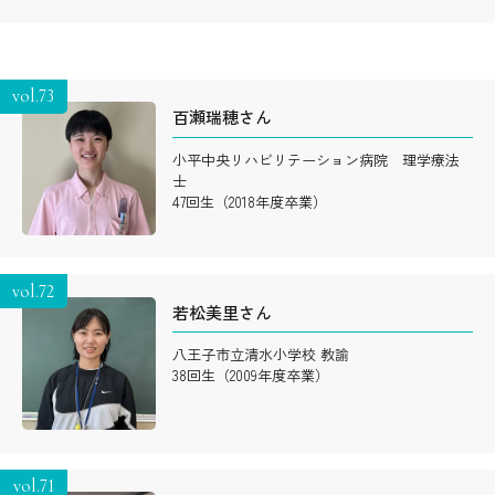
vol.73
百瀬瑞穂さん
小平中央リハビリテーション病院 理学療法
士
47回生（2018年度卒業）
vol.72
若松美里さん
八王子市立清水小学校 教諭
38回生（2009年度卒業）
vol.71