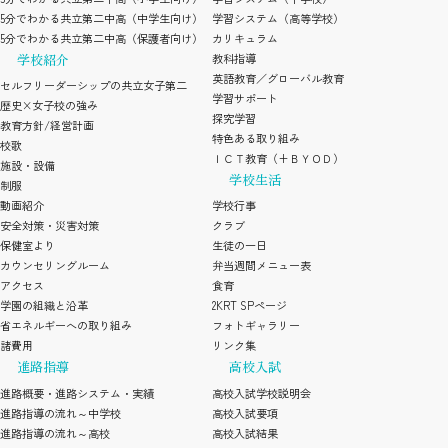
5分でわかる共立第二中高（中学生向け）
学習システム（高等学校）
5分でわかる共立第二中高（保護者向け）
カリキュラム
学校紹介
教科指導
英語教育／グローバル教育
セルフリーダーシップの共立女子第二
学習サポート
歴史×女子校の強み
探究学習
教育方針/経営計画
特色ある取り組み
校歌
ＩＣＴ教育（+ＢＹＯＤ）
施設・設備
学校生活
制服
動画紹介
学校行事
安全対策・災害対策
クラブ
保健室より
生徒の一日
カウンセリングルーム
弁当週間メニュー表
アクセス
食育
学園の組織と沿革
2KRT SPページ
省エネルギーへの取り組み
フォトギャラリー
諸費用
リンク集
進路指導
高校入試
進路概要・進路システム・実績
高校入試学校説明会
進路指導の流れ～中学校
高校入試要項
進路指導の流れ～高校
高校入試結果