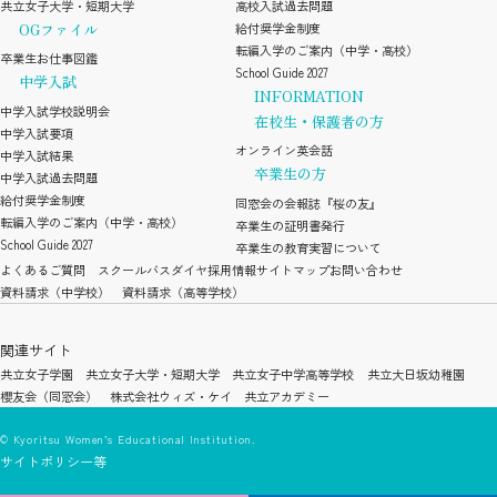
共立女子大学・短期大学
高校入試過去問題
OGファイル
給付奨学金制度
転編入学のご案内（中学・高校）
卒業生お仕事図鑑
School Guide 2027
中学入試
INFORMATION
中学入試学校説明会
在校生・保護者の方
中学入試要項
オンライン英会話
中学入試結果
卒業生の方
中学入試過去問題
給付奨学金制度
同窓会の会報誌『桜の友』
転編入学のご案内（中学・高校）
卒業生の証明書発行
School Guide 2027
卒業生の教育実習について
よくあるご質問
スクールバスダイヤ
採用情報
サイトマップ
お問い合わせ
資料請求（中学校）
資料請求（高等学校）
関連サイト
共立女子学園
共立女子大学・短期大学
共立女子中学高等学校
共立大日坂幼稚園
櫻友会（同窓会）
株式会社ウィズ・ケイ
共立アカデミー
© Kyoritsu Women’s Educational Institution.
サイトポリシー等