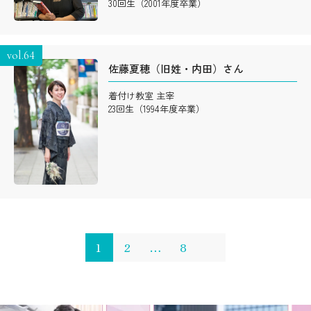
30回生（2001年度卒業）
vol.64
佐藤夏穂（旧姓・内田）さん
着付け教室 主宰
23回生（1994年度卒業）
1
2
…
8