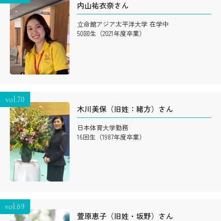
内山祐衣奈さん
立命館アジア太平洋大学 在学中
50回生（2021年度卒業）
vol.70
木川美保（旧姓：緒方）さん
日本体育大学勤務
16回生（1987年度卒業）
vol.69
萱原恵子（旧姓・坂野）さん