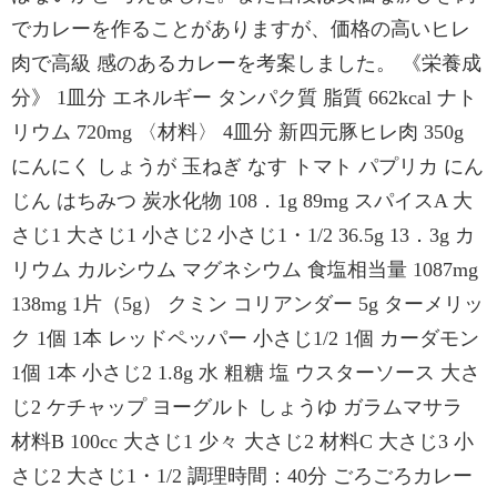
でカレーを作ることがありますが、価格の高いヒレ
肉で高級 感のあるカレーを考案しました。 《栄養成
分》 1皿分 エネルギー タンパク質 脂質 662kcal ナト
リウム 720mg 〈材料〉 4皿分 新四元豚ヒレ肉 350g
にんにく しょうが 玉ねぎ なす トマト パプリカ にん
じん はちみつ 炭水化物 108．1g 89mg スパイスA 大
さじ1 大さじ1 小さじ2 小さじ1・1/2 36.5g 13．3g カ
リウム カルシウム マグネシウム 食塩相当量 1087mg
138mg 1片（5g） クミン コリアンダー 5g ターメリッ
ク 1個 1本 レッドペッパー 小さじ1/2 1個 カーダモン
1個 1本 小さじ2 1.8g 水 粗糖 塩 ウスターソース 大さ
じ2 ケチャップ ヨーグルト しょうゆ ガラムマサラ
材料B 100cc 大さじ1 少々 大さじ2 材料C 大さじ3 小
さじ2 大さじ1・1/2 調理時間：40分 ごろごろカレー