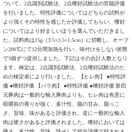
ついて、2点識別試験法、2点嗜好試験法の官能評価
を行いました。特性評価についてはどちらの試料が
より強くその特性を感じたか評価してもらい、嗜好
についてはより好ましいほうを選んでいただきまし
た。試料肉は15g（3.5×3.5×1.5cm）に切断し、オーブ
ン200℃にて12分間加熱を行い、味付けをしない状態
で3個ずつ提供しました。下記はその合計人数となり
ます。検定は、2点識別試験法、2点嗜好試験法のた
めの検定表により行いました。 【ヒレ肉】 ●特性評
価 ●嗜好評価 【バラ肉】 ●特性評価 ●嗜好評価 新四
元豚肉は一般的な輸入豚肉よりも、ヒレ肉は有意に
咀嚼前の香りが強く、多汁性、脂の甘み、脂っこ
さ、旨味、味があると評価され、逆に一般的な輸入
肉は硬さがあると評価されました。嗜好においては
硬さ、多汁性、旨味、味そして総合評価で好まれま