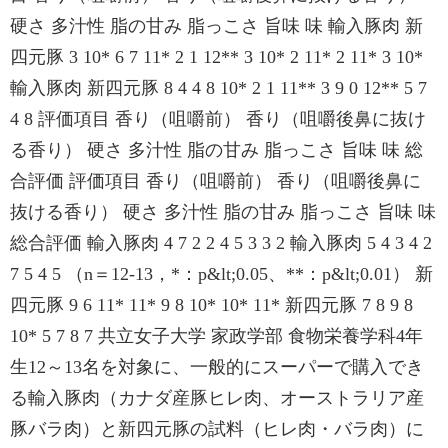
硬さ 多汁性 脂の甘み 脂っこさ 旨味 味 輸入豚肉 新
四元豚 3 10* 6 7 11* 2 1 12** 3 10* 2 11* 2 11* 3 10*
輸入豚肉 新四元豚 8 4 4 8 10* 2 1 11** 3 9 0 12** 5 7
4 8 評価項目 香り（咀嚼前） 香り（咀嚼後鼻に抜け
る香り） 硬さ 多汁性 脂の甘み 脂っこさ 旨味 味 総
合評価 評価項目 香り（咀嚼前） 香り（咀嚼後鼻に
抜ける香り） 硬さ 多汁性 脂の甘み 脂っこさ 旨味 味
総合評価 輸入豚肉 4 7 2 2 4 5 3 3 2 輸入豚肉 5 4 3 4 2
7 5 4 5 （n＝12-13，*：p&lt;0.05、**：p&lt;0.01） 新
四元豚 9 6 11* 11* 9 8 10* 10* 11* 新四元豚 7 8 9 8
10* 5 7 8 7 共立女子大学 家政学部 食物栄養学科4年
生12～13名を対象に、一般的にスーパーで購入でき
る輸入豚肉（カナダ産豚ヒレ肉、オーストラリア産
豚バラ肉）と新四元豚の試料（ヒレ肉・バラ肉）に