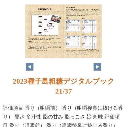
2023種子島粗糖デジタルブック
21/37
評価項目 香り（咀嚼前） 香り（咀嚼後鼻に抜ける香
り） 硬さ 多汁性 脂の甘み 脂っこさ 旨味 味 評価項
目 香り（咀嚼前） 香り（咀嚼後鼻に抜ける香り）