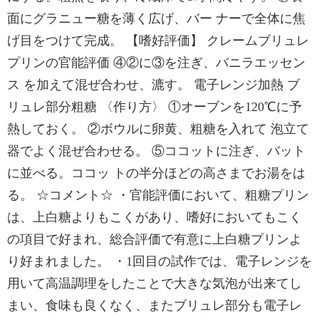
面にグラニュー糖を薄く広げ、バー ナーで全体に焦
げ目をつけて完成。 【嗜好評価】 クレームブリュレ
プリンの官能評価 ④②に③を注ぎ、バニラエッセン
ス を加えて混ぜ合わせ、漉す。 電子レンジ加熱 ブ
リュレ部分粗糖 〈作り方〉 ①オーブンを120℃に予
熱しておく。 ②ボウルに卵黄、粗糖を入れて 泡立て
器でよく混ぜ合わせる。 ⑤ココットに注ぎ、バット
に並べる。ココッ トの半分ほどの高さまでお湯をは
る。 ☆コメント☆ ・官能評価において、粗糖プリン
は、上白糖よりもこくがあり、嗜好においてもこく
の項目で好まれ、総合評価で有意に上白糖プリンよ
り好まれました。 ・1回目の試作では、電子レンジを
用いて高温調理をしたことで大きな気泡が出来てし
まい、食味も良くなく、またブリュレ部分も電子レ