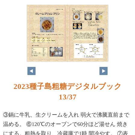
2023種子島粗糖デジタルブック
13/37
③鍋に牛乳、生クリームを入れ 弱火で沸騰直前まで
温める。 ⑥120℃のオーブンで60分ほど湯せん 焼き
にする。粗熱を取り、冷蔵庫で1時 間冷やす。 ⑦表