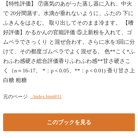
【特性評価】 ⑦蒸気のあがった蒸し器に入れ、中火
で 20分間蒸す。水滴が垂れないように、ふたの 下に
ふきんをはさむ。 取り出してそのまま冷ます。 【嗜
好評価】かるかんの官能評価 ⑤上新粉を入れて、ゴ
ムベラでさっくり と混ぜ合わす。さらに水を3回に分
けて、その都度ゴムベラでよく混ぜる。 色**こく*ふ
わふわ感硬さ総合評価香りふわふわ感**甘さ硬さこ
く（n＝16-17、 *：p＜0.05、**：p＜0.01) 香り甘さ上
白糖 粗糖
元のページ
../index.html#11
このブックを見る