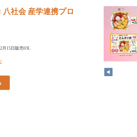
× 八社会 産学連携プロ
〜12⽉15⽇販売03L
12
る