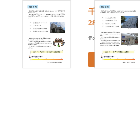
千代田区ふる
28/80
元のページ
../index.html#
このブックを見